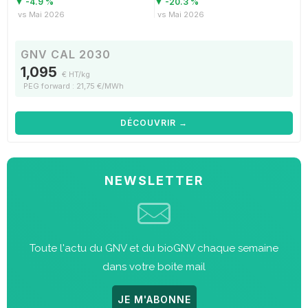
▼ -4.9 %
▼ -20.3 %
vs Mai 2026
vs Mai 2026
GNV CAL 2030
1,095
€ HT/kg
PEG forward : 21,75 €/MWh
DÉCOUVRIR →
NEWSLETTER
Toute l'actu du GNV et du bioGNV chaque semaine
dans votre boite mail
JE M'ABONNE