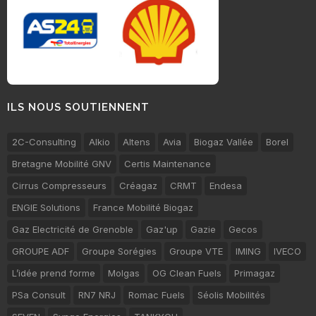
ILS NOUS SOUTIENNENT
2C-Consulting
Alkio
Altens
Avia
Biogaz Vallée
Borel
Bretagne Mobilité GNV
Certis Maintenance
Cirrus Compresseurs
Créagaz
CRMT
Endesa
ENGIE Solutions
France Mobilité Biogaz
Gaz Electricité de Grenoble
Gaz'up
Gazie
Gecos
GROUPE ADF
Groupe Sorégies
Groupe VTE
IMING
IVECO
L’idée prend forme
Molgas
OG Clean Fuels
Primagaz
PSa Consult
RN7 NRJ
Romac Fuels
Séolis Mobilités