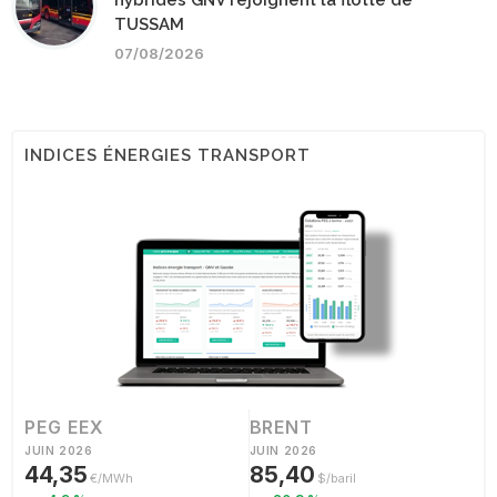
hybrides GNV rejoignent la flotte de
TUSSAM
07/08/2026
INDICES ÉNERGIES TRANSPORT
PEG EEX
BRENT
JUIN 2026
JUIN 2026
44,35
85,40
€/MWh
$/baril