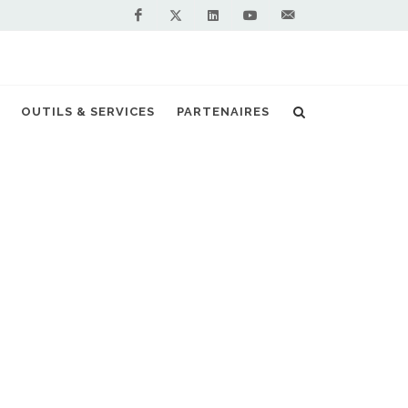
Facebook
Linkedin
Youtube
Contactez-
Twitter
nous !
 Energy pour alimenter le port de Singapour
OUTILS & SERVICES
PARTENAIRES
S PARTENAIRES PREMIUM