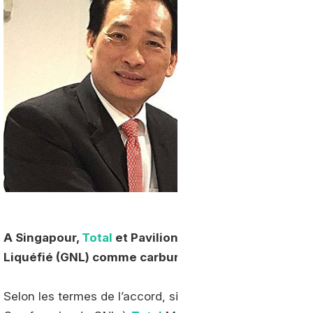
A Singapour,
Total
et Pavilion Gas ont signé un prot
Liquéfié (GNL) comme carburant marin.
Selon les termes de l’accord, signé en marge de la co