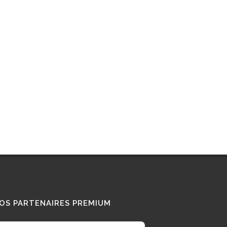
Interview : que pense ce «
Diesel Addict » des
camions au bioGNV ?
15/01/2026
Tous nos témoignages
OS PARTENAIRES PREMIUM