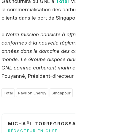
Gas fournira du GNL à
Total
Marine Fuels Global Solutio
la commercialisation des carburants marins, afin que c
clients dans le port de Singapour.
«
Notre mission consiste à offrir à nos clients une ga
conformes à la nouvelle règlementation prévue en 202
années dans le domaine des carburants marins et est a
monde. Le Groupe dispose ainsi de tous les atouts pou
GNL comme carburant marin et entend bien y jouer un 
Pouyanné, Président-directeur général de
Total
.
Total
Pavilion Energy
Singapour
MICHAËL TORREGROSSA
RÉDACTEUR EN CHEF