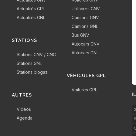
Actualités GPL
Utilitaires GNV
Actualités GNL
Camions GNV
Camions GNL
Bus GNV
STATIONS
Autocars GNV
Autocars GNL
Stations GNV / GNC
Stations GNL
Stations biogaz
VÉHICULES GPL
Voitures GPL
I
AUTRES
Vidéos
2
Agenda
B
C