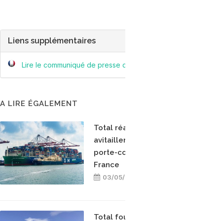
Liens supplémentaires
Lire le communiqué de presse de Total
A LIRE ÉGALEMENT
Total réalise le premier
avitaillement en GNL d'un
porte-conteneurs en
France
03/05/2021
Total fournira en GNL les