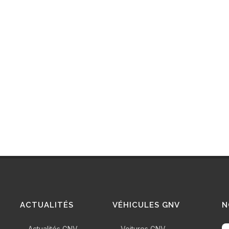
ACTUALITÉS
VÉHICULES GNV
N
Actualités GNV
Voitures GNV