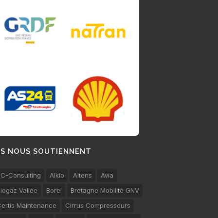
LS NOUS SOUTIENNENT
C-Consulting
Alkio
Altens
Avia
iogaz Vallée
Borel
Bretagne Mobilité GNV
ertis Maintenance
Cirrus Compresseurs