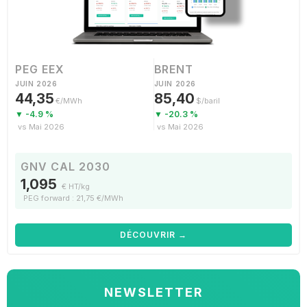
PEG EEX
BRENT
JUIN 2026
JUIN 2026
44,35
85,40
€/MWh
$/baril
▼ -4.9 %
▼ -20.3 %
vs Mai 2026
vs Mai 2026
GNV CAL 2030
1,095
€ HT/kg
PEG forward : 21,75 €/MWh
DÉCOUVRIR →
NEWSLETTER