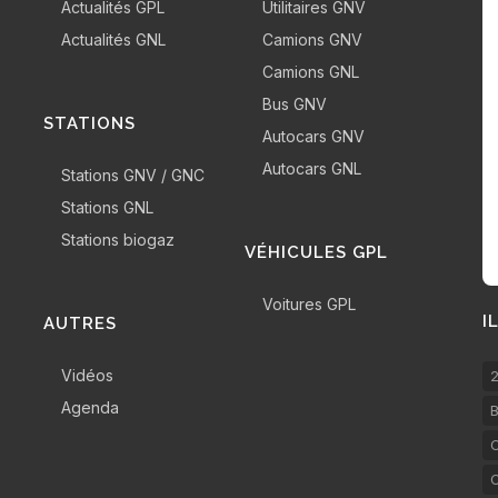
Actualités GPL
Utilitaires GNV
Actualités GNL
Camions GNV
Camions GNL
Bus GNV
STATIONS
Autocars GNV
Autocars GNL
Stations GNV / GNC
Stations GNL
Stations biogaz
VÉHICULES GPL
Voitures GPL
I
AUTRES
Vidéos
2
Agenda
B
C