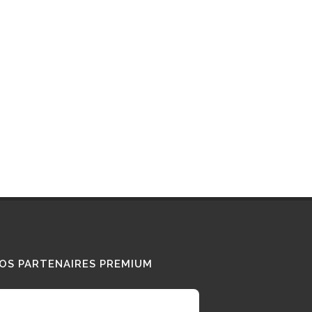
Interview : que pense ce «
Diesel Addict » des
camions au bioGNV ?
15/01/2026
Tous nos témoignages
OS PARTENAIRES PREMIUM