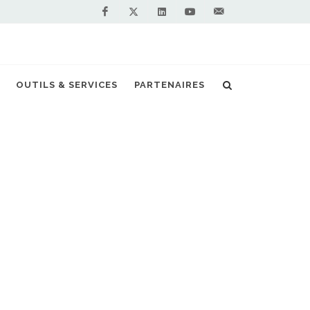
Facebook
Linkedin
Youtube
Contactez-
Twitter
nous !
Le GNV s’invite au Vendée Energie Tour
OUTILS & SERVICES
PARTENAIRES
S PARTENAIRES PREMIUM