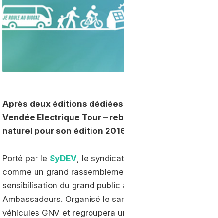
Après deux éditions dédiées aux véhicules électriq
Vendée Electrique Tour – rebaptisé Vendée Energie 
naturel pour son édition 2016 qui aura lieu du 2 au 
Porté par le
SyDEV
, le syndicat d’énergie de la Vendé
comme un grand rassemblement de véhicules écologiqu
sensibilisation du grand public à des événements spéc
Ambassadeurs. Organisé le samedi 4 juin sur un circuit 
véhicules GNV et regroupera une centaine de véhicules