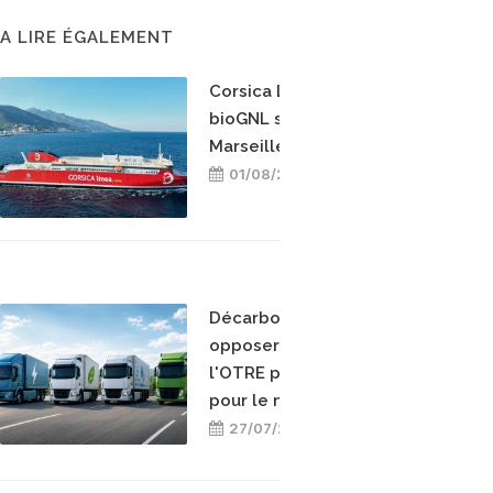
A LIRE ÉGALEMENT
Corsica Linea teste le
bioGNL sur la ligne
Marseille-Bastia
01/08/2026
Décarboner sans
opposer les énergies :
l'OTRE prend position
pour le mix-énergétique
27/07/2026