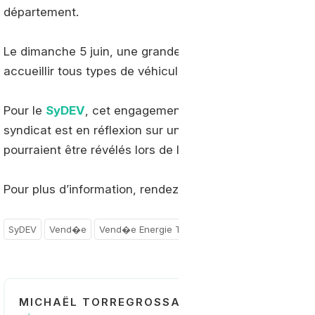
département.
Le dimanche 5 juin, une grande parade sera organisée 
accueillir tous types de véhicules écologiques.
Pour le
SyDEV
, cet engagement vers la mobilité gaz n’e
syndicat est en réflexion sur un futur plan de déploiem
pourraient être révélés lors de l’événement.
Pour plus d’information, rendez-vous sur le
site officie
SyDEV
Vend�e
Vend�e Energie Tour
France
Pays-de-la-Lo
MICHAËL TORREGROSSA