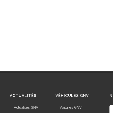
ACTUALITÉS
VÉHICULES GNV
N
Actualités GNV
Voitures GNV