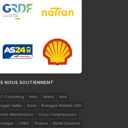
LS NOUS SOUTIENNENT
C-Consulting
Alkio
Altens
Avia
iogaz Vallée
Borel
Bretagne Mobilité GNV
ertis Maintenance
Cirrus Compresseurs
Créagaz
CRMT
Endesa
ENGIE Solutions