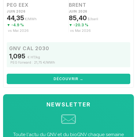
PEG EEX
BRENT
JUIN 2026
JUIN 2026
44,35
85,40
€/MWh
$/baril
▼ -4.9 %
▼ -20.3 %
vs Mai 2026
vs Mai 2026
GNV CAL 2030
1,095
€ HT/kg
PEG forward : 21,75 €/MWh
DÉCOUVRIR →
NEWSLETTER
Toute l'actu du GNV et du bioGNV chaque semaine