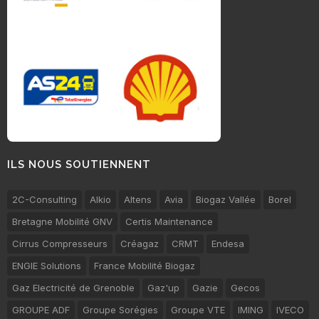
ILS NOUS SOUTIENNENT
2C-Consulting
Alkio
Altens
Avia
Biogaz Vallée
Borel
Bretagne Mobilité GNV
Certis Maintenance
Cirrus Compresseurs
Créagaz
CRMT
Endesa
ENGIE Solutions
France Mobilité Biogaz
Gaz Electricité de Grenoble
Gaz'up
Gazie
Gecos
GROUPE ADF
Groupe Sorégies
Groupe VTE
IMING
IVECO