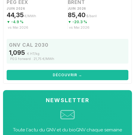
PEG EEX
BRENT
JUIN 2026
JUIN 2026
44,35
85,40
€/MWh
$/baril
▼ -4.9 %
▼ -20.3 %
vs Mai 2026
vs Mai 2026
GNV CAL 2030
1,095
€ HT/kg
PEG forward : 21,75 €/MWh
DÉCOUVRIR →
NEWSLETTER
Toute l'actu du GNV et du bioGNV chaque semaine