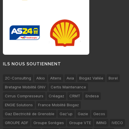
ILS NOUS SOUTIENNENT
2C-Consulting
Alkio
Altens
Avia
Biogaz Vallée
Borel
Bretagne Mobilité GNV
Certis Maintenance
Cirrus Compresseurs
Créagaz
CRMT
Endesa
ENGIE Solutions
France Mobilité Biogaz
Gaz Electricité de Grenoble
Gaz'up
Gazie
Gecos
GROUPE ADF
Groupe Sorégies
Groupe VTE
IMING
IVECO