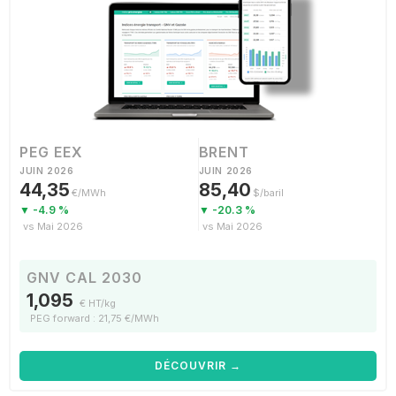
PEG EEX
BRENT
JUIN 2026
JUIN 2026
44,35
85,40
€/MWh
$/baril
▼ -4.9 %
▼ -20.3 %
vs Mai 2026
vs Mai 2026
GNV CAL 2030
1,095
€ HT/kg
PEG forward : 21,75 €/MWh
DÉCOUVRIR →