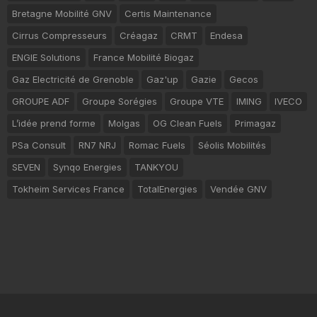
Bretagne Mobilité GNV
Certis Maintenance
Cirrus Compresseurs
Créagaz
CRMT
Endesa
ENGIE Solutions
France Mobilité Biogaz
Gaz Electricité de Grenoble
Gaz'up
Gazie
Gecos
GROUPE ADF
Groupe Sorégies
Groupe VTE
IMING
IVECO
L’idée prend forme
Molgas
OG Clean Fuels
Primagaz
PSa Consult
RN7 NRJ
Romac Fuels
Séolis Mobilités
SEVEN
Synqo Energies
TANKYOU
Tokheim Services France
TotalEnergies
Vendée GNV