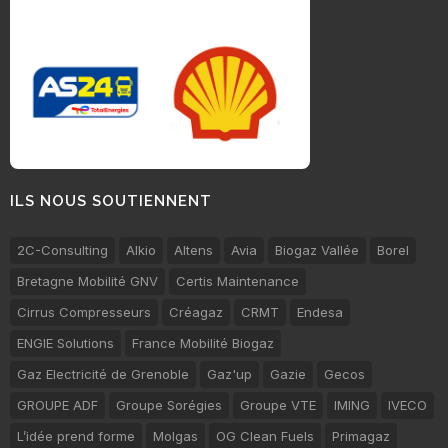
ILS NOUS SOUTIENNENT
2C-Consulting
Alkio
Altens
Avia
Biogaz Vallée
Borel
Bretagne Mobilité GNV
Certis Maintenance
Cirrus Compresseurs
Créagaz
CRMT
Endesa
ENGIE Solutions
France Mobilité Biogaz
Gaz Electricité de Grenoble
Gaz'up
Gazie
Gecos
GROUPE ADF
Groupe Sorégies
Groupe VTE
IMING
IVECO
L’idée prend forme
Molgas
OG Clean Fuels
Primagaz