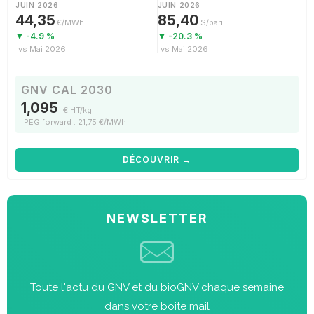
JUIN 2026
JUIN 2026
44,35
85,40
€/MWh
$/baril
▼ -4.9 %
▼ -20.3 %
vs Mai 2026
vs Mai 2026
GNV CAL 2030
1,095
€ HT/kg
PEG forward : 21,75 €/MWh
DÉCOUVRIR →
NEWSLETTER
Toute l'actu du GNV et du bioGNV chaque semaine
dans votre boite mail