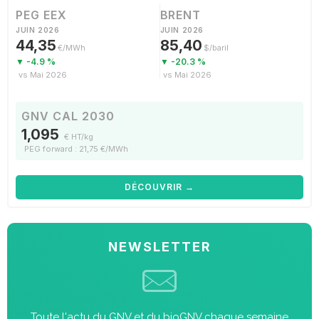
PEG EEX
BRENT
JUIN 2026
JUIN 2026
44,35
85,40
€/MWh
$/baril
▼ -4.9 %
▼ -20.3 %
vs Mai 2026
vs Mai 2026
GNV CAL 2030
1,095
€ HT/kg
PEG forward : 21,75 €/MWh
DÉCOUVRIR →
NEWSLETTER
Toute l'actu du GNV et du bioGNV chaque semaine