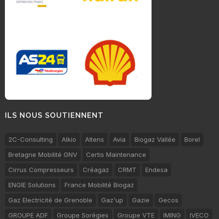
ILS NOUS SOUTIENNENT
2C-Consulting
Alkio
Altens
Avia
Biogaz Vallée
Borel
Bretagne Mobilité GNV
Certis Maintenance
Cirrus Compresseurs
Créagaz
CRMT
Endesa
ENGIE Solutions
France Mobilité Biogaz
Gaz Electricité de Grenoble
Gaz'up
Gazie
Gecos
GROUPE ADF
Groupe Sorégies
Groupe VTE
IMING
IVECO