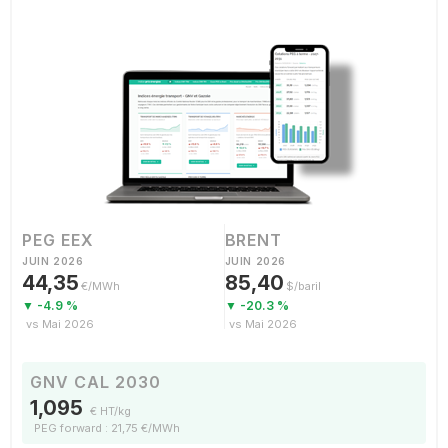
PEG EEX
BRENT
JUIN 2026
JUIN 2026
44,35
85,40
€/MWh
$/baril
▼ -4.9 %
▼ -20.3 %
vs Mai 2026
vs Mai 2026
GNV CAL 2030
1,095
€ HT/kg
PEG forward : 21,75 €/MWh