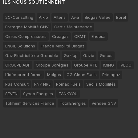
ILS NOUS SOUTIENNENT
2C-Consulting
Alkio
Altens
Avia
Biogaz Vallée
Borel
Bretagne Mobilité GNV
Certis Maintenance
Cirrus Compresseurs
Créagaz
CRMT
Endesa
ENGIE Solutions
France Mobilité Biogaz
Gaz Electricité de Grenoble
Gaz'up
Gazie
Gecos
GROUPE ADF
Groupe Sorégies
Groupe VTE
IMING
IVECO
L’idée prend forme
Molgas
OG Clean Fuels
Primagaz
PSa Consult
RN7 NRJ
Romac Fuels
Séolis Mobilités
SEVEN
Synqo Energies
TANKYOU
Tokheim Services France
TotalEnergies
Vendée GNV