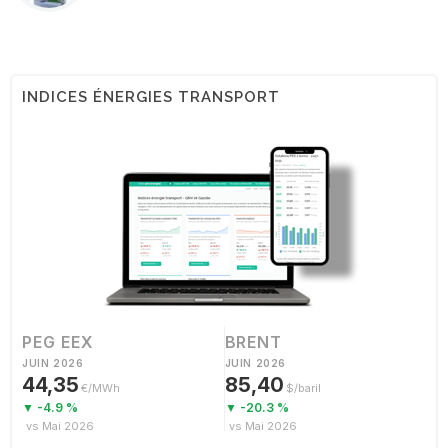
INDICES ÉNERGIES TRANSPORT
PEG EEX
BRENT
JUIN 2026
JUIN 2026
44,35
85,40
€/MWh
$/baril
▼ -4.9 %
▼ -20.3 %
vs Mai 2026
vs Mai 2026