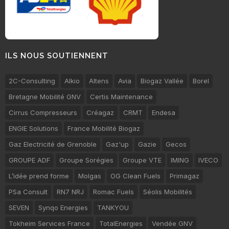
ILS NOUS SOUTIENNENT
2C-Consulting
Alkio
Altens
Avia
Biogaz Vallée
Borel
Bretagne Mobilité GNV
Certis Maintenance
Cirrus Compresseurs
Créagaz
CRMT
Endesa
ENGIE Solutions
France Mobilité Biogaz
Gaz Electricité de Grenoble
Gaz'up
Gazie
Gecos
GROUPE ADF
Groupe Sorégies
Groupe VTE
IMING
IVECO
L’idée prend forme
Molgas
OG Clean Fuels
Primagaz
PSa Consult
RN7 NRJ
Romac Fuels
Séolis Mobilités
SEVEN
Synqo Energies
TANKYOU
Tokheim Services France
TotalEnergies
Vendée GNV