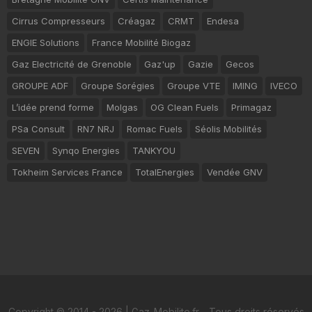
Cirrus Compresseurs
Créagaz
CRMT
Endesa
ENGIE Solutions
France Mobilité Biogaz
Gaz Electricité de Grenoble
Gaz'up
Gazie
Gecos
GROUPE ADF
Groupe Sorégies
Groupe VTE
IMING
IVECO
L’idée prend forme
Molgas
OG Clean Fuels
Primagaz
PSa Consult
RN7 NRJ
Romac Fuels
Séolis Mobilités
SEVEN
Synqo Energies
TANKYOU
Tokheim Services France
TotalEnergies
Vendée GNV
Copyright © 2014 - 2026 | Gaz-Mobilite.fr - Tous droits réservés