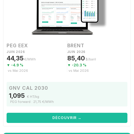
PEG EEX
BRENT
JUIN 2026
JUIN 2026
44,35
85,40
€/MWh
$/baril
▼ -4.9 %
▼ -20.3 %
vs Mai 2026
vs Mai 2026
GNV CAL 2030
1,095
€ HT/kg
PEG forward : 21,75 €/MWh
DÉCOUVRIR →