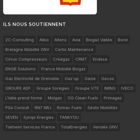
ILS NOUS SOUTIENNENT
2C-Consulting
Alkio
Altens
Avia
Biogaz Vallée
Borel
Bretagne Mobilité GNV
Certis Maintenance
Cirrus Compresseurs
Créagaz
CRMT
Endesa
ENGIE Solutions
France Mobilité Biogaz
Gaz Electricité de Grenoble
Gaz'up
Gazie
Gecos
GROUPE ADF
Groupe Sorégies
Groupe VTE
IMING
IVECO
L’idée prend forme
Molgas
OG Clean Fuels
Primagaz
PSa Consult
RN7 NRJ
Romac Fuels
Séolis Mobilités
SEVEN
Synqo Energies
TANKYOU
Tokheim Services France
TotalEnergies
Vendée GNV