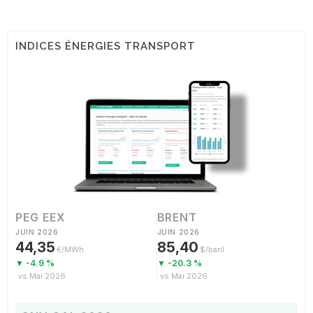
INDICES ÉNERGIES TRANSPORT
PEG EEX
BRENT
JUIN 2026
JUIN 2026
44,35
85,40
€/MWh
$/baril
▼ -4.9 %
▼ -20.3 %
vs Mai 2026
vs Mai 2026