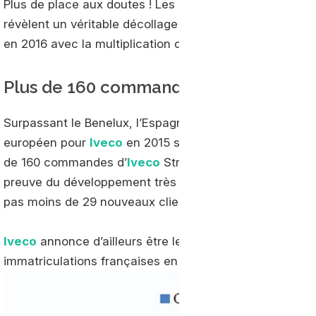
Plus de place aux doutes ! Les excellents résultats d’
Iv
révèlent un véritable décollage pour la filière français
en 2016 avec la multiplication du nombre de stations
Plus de 160 commandes pour l’Iveco S
Surpassant le Benelux, l’Espagne, le Portugal et même l
européen pour
Iveco
en 2015 sur le segment du gaz. Au
de 160 commandes d’
Iveco
Stralis GNV, dont 104 fonct
preuve du développement très rapide de la filière qui a 
pas moins de 29 nouveaux clients sur l’année écoulée.
Iveco
annonce d’ailleurs être leader sur le segment d
immatriculations françaises en 2015.