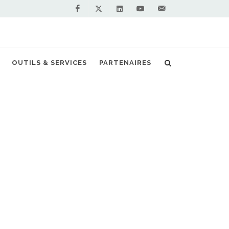
Facebook
Linkedin
Youtube
Contactez-
Twitter
nous !
lignent le décollage de la filière française
OUTILS & SERVICES
PARTENAIRES
S PARTENAIRES PREMIUM