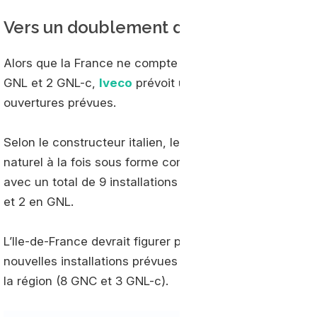
Vers un doublement du nombre de stat
Alors que la France ne compte aujourd’hui que 16 stat
GNL et 2 GNL-c,
Iveco
prévoit un doublement du résea
ouvertures prévues.
Selon le constructeur italien, les stations GNL-c – capa
naturel à la fois sous forme comprimée et liquéfiée - 
avec un total de 9 installations auxquelles viennent s
et 2 en GNL.
L’Ile-de-France devrait figurer parmi les territoires le
nouvelles installations prévues en 2016, portant à 11 le
la région (8 GNC et 3 GNL-c).