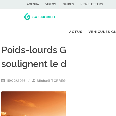
AGENDA
VIDÉOS
GUIDES
NEWSLETTERS
ACTUS
VÉHICULES G
Poids-lourds GNV  Les rés
soulignent le décollage de 
15/02/2016
Michaël TORREGROSSA
Stations GNV