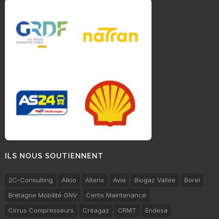
ILS NOUS SOUTIENNENT
2C-Consulting
Alkio
Altens
Avia
Biogaz Vallée
Borel
Bretagne Mobilité GNV
Certis Maintenance
Cirrus Compresseurs
Créagaz
CRMT
Endesa