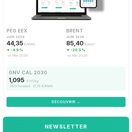
PEG EEX
BRENT
JUIN 2026
JUIN 2026
44,35
85,40
€/MWh
$/baril
▼ -4.9 %
▼ -20.3 %
vs Mai 2026
vs Mai 2026
GNV CAL 2030
1,095
€ HT/kg
PEG forward : 21,75 €/MWh
DÉCOUVRIR →
NEWSLETTER