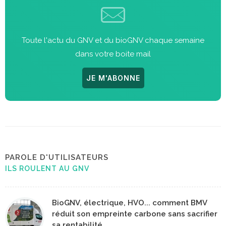
Toute l'actu du GNV et du bioGNV chaque semaine
dans votre boite mail
JE M'ABONNE
PAROLE D'UTILISATEURS
ILS ROULENT AU GNV
BioGNV, électrique, HVO... comment BMV
réduit son empreinte carbone sans sacrifier
sa rentabilité