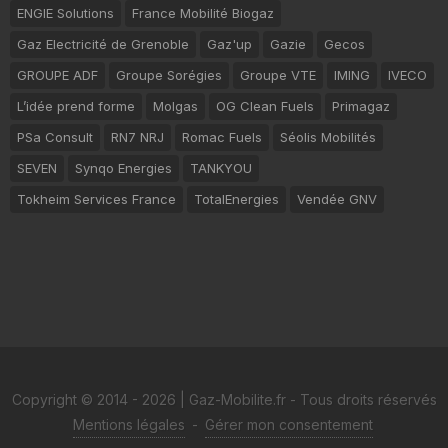
ENGIE Solutions
France Mobilité Biogaz
Gaz Electricité de Grenoble
Gaz'up
Gazie
Gecos
GROUPE ADF
Groupe Sorégies
Groupe VTE
IMING
IVECO
L’idée prend forme
Molgas
OG Clean Fuels
Primagaz
PSa Consult
RN7 NRJ
Romac Fuels
Séolis Mobilités
SEVEN
Synqo Energies
TANKYOU
Tokheim Services France
TotalEnergies
Vendée GNV
Copyright © 2014 - 2026 | Gaz-Mobilite.fr - Tous droits réservés
Mentions légales
-
Gérer mon consentement