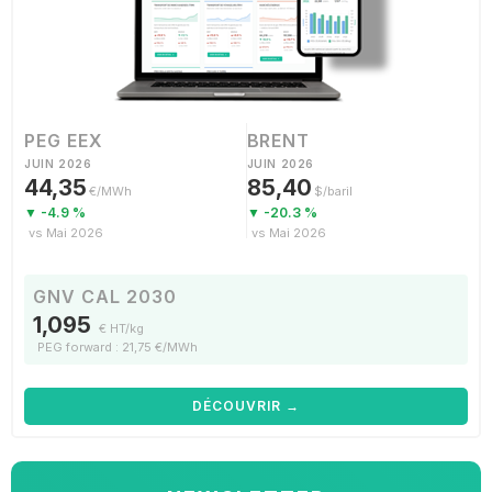
PEG EEX
BRENT
JUIN 2026
JUIN 2026
44,35
85,40
€/MWh
$/baril
▼ -4.9 %
▼ -20.3 %
vs Mai 2026
vs Mai 2026
GNV CAL 2030
1,095
€ HT/kg
PEG forward : 21,75 €/MWh
DÉCOUVRIR →