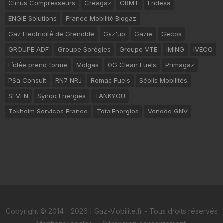
Cirrus Compresseurs
Créagaz
CRMT
Endesa
ENGIE Solutions
France Mobilité Biogaz
Gaz Electricité de Grenoble
Gaz'up
Gazie
Gecos
GROUPE ADF
Groupe Sorégies
Groupe VTE
IMING
IVECO
L’idée prend forme
Molgas
OG Clean Fuels
Primagaz
PSa Consult
RN7 NRJ
Romac Fuels
Séolis Mobilités
SEVEN
Synqo Energies
TANKYOU
Tokheim Services France
TotalEnergies
Vendée GNV
Copyright © 2014 - 2026 | Gaz-Mobilite.fr - Tous droits réservés