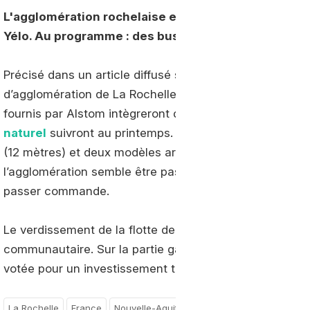
L'agglomération rochelaise entamera en 2020 la tr
Yélo. Au programme : des bus électriques mais auss
Précisé dans un article diffusé sur
France Bleu
, le pr
d’agglomération de La Rochelle mise sur plusieurs techn
fournis par Alstom intègreront début 2020 le réseau Yél
naturel
suivront au printemps. Côté GNV, la flotte sera
(12 mètres) et deux modèles articulés. Si le nom du fo
l’agglomération semble être passée par la Centrale d’A
passer commande.
Le verdissement de la flotte de bus de l’agglomération r
communautaire. Sur la partie gaz, l’acquisition de 10 bu
votée pour un investissement total de 2,52 millions d’e
La Rochelle
France
Nouvelle-Aquitaine