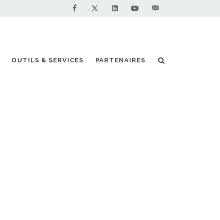
Facebook
Linkedin
Youtube
Contactez-
Twitter
nous !
e recevra ses premiers bus au gaz en 2020
OUTILS & SERVICES
PARTENAIRES
S PARTENAIRES PREMIUM