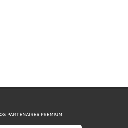
Interview : que pense ce «
Diesel Addict » des
camions au bioGNV ?
15/01/2026
Tous nos témoignages
OS PARTENAIRES PREMIUM