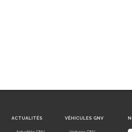
ACTUALITÉS
VÉHICULES GNV
N
Actualités GNV
Voitures GNV