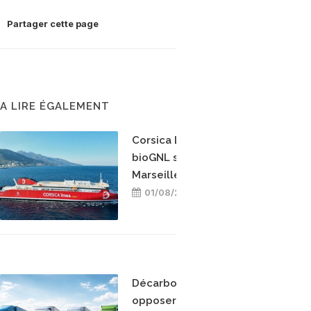
Partager cette page
A LIRE ÉGALEMENT
Corsica Linea teste le
bioGNL sur la ligne
Marseille-Bastia
01/08/2026
Décarboner sans
opposer les énergies :