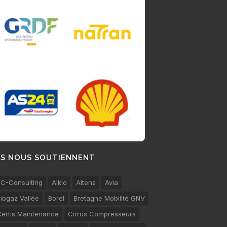
LS NOUS SOUTIENNENT
C-Consulting
Alkio
Altens
Avia
iogaz Vallée
Borel
Bretagne Mobilité GNV
ertis Maintenance
Cirrus Compresseurs