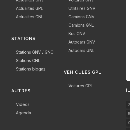
Actualités GPL
Utilitaires GNV
Actualités GNL
Camions GNV
Camions GNL
Bus GNV
STATIONS
Autocars GNV
Autocars GNL
Stations GNV / GNC
Stations GNL
Stations biogaz
VÉHICULES GPL
Voitures GPL
I
AUTRES
Vidéos
2
Agenda
B
C