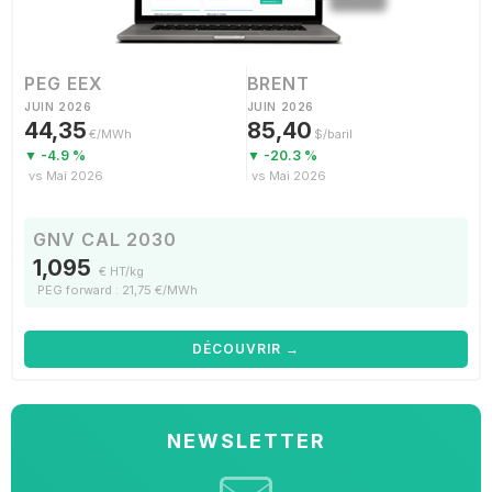
PEG EEX
BRENT
JUIN 2026
JUIN 2026
44,35
85,40
€/MWh
$/baril
▼ -4.9 %
▼ -20.3 %
vs Mai 2026
vs Mai 2026
GNV CAL 2030
1,095
€ HT/kg
PEG forward : 21,75 €/MWh
DÉCOUVRIR →
NEWSLETTER