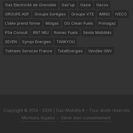
Gaz Electricité de Grenoble
Gaz'up
Gazie
Gecos
GROUPE ADF
Groupe Sorégies
Groupe VTE
IMING
IVECO
L’idée prend forme
Molgas
OG Clean Fuels
Primagaz
PSa Consult
RN7 NRJ
Romac Fuels
Séolis Mobilités
SEVEN
Synqo Energies
TANKYOU
Tokheim Services France
TotalEnergies
Vendée GNV
Copyright © 2014 - 2026 | Gaz-Mobilite.fr - Tous droits réservés
Mentions légales
-
Gérer mon consentement