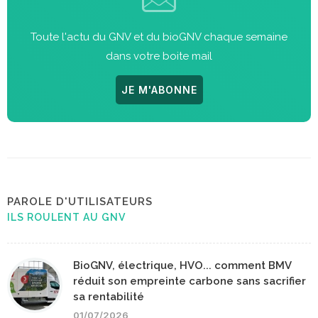
Toute l'actu du GNV et du bioGNV chaque semaine
dans votre boite mail
JE M'ABONNE
PAROLE D'UTILISATEURS
ILS ROULENT AU GNV
BioGNV, électrique, HVO... comment BMV
réduit son empreinte carbone sans sacrifier
sa rentabilité
01/07/2026