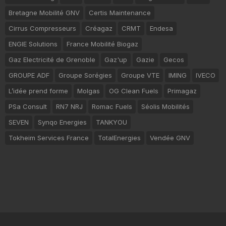
Bretagne Mobilité GNV
Certis Maintenance
Cirrus Compresseurs
Créagaz
CRMT
Endesa
ENGIE Solutions
France Mobilité Biogaz
Gaz Electricité de Grenoble
Gaz'up
Gazie
Gecos
GROUPE ADF
Groupe Sorégies
Groupe VTE
IMING
IVECO
L’idée prend forme
Molgas
OG Clean Fuels
Primagaz
PSa Consult
RN7 NRJ
Romac Fuels
Séolis Mobilités
SEVEN
Synqo Energies
TANKYOU
Tokheim Services France
TotalEnergies
Vendée GNV