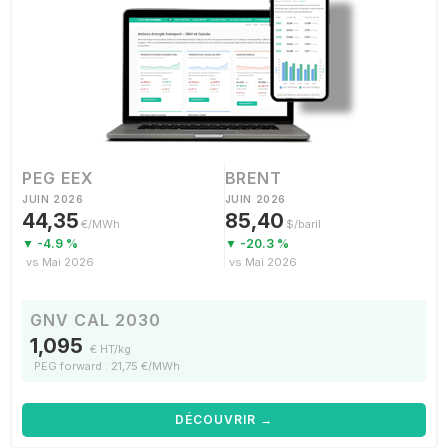
PEG EEX
BRENT
JUIN 2026
JUIN 2026
44,35
85,40
€/MWh
$/baril
▼ -4.9 %
▼ -20.3 %
vs Mai 2026
vs Mai 2026
GNV CAL 2030
1,095
€ HT/kg
PEG forward : 21,75 €/MWh
DÉCOUVRIR →