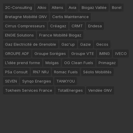
2C-Consulting
Alkio
Altens
Avia
Biogaz Vallée
Borel
Bretagne Mobilité GNV
Certis Maintenance
Cirrus Compresseurs
Créagaz
CRMT
Endesa
ENGIE Solutions
France Mobilité Biogaz
Gaz Electricité de Grenoble
Gaz'up
Gazie
Gecos
GROUPE ADF
Groupe Sorégies
Groupe VTE
IMING
IVECO
L’idée prend forme
Molgas
OG Clean Fuels
Primagaz
PSa Consult
RN7 NRJ
Romac Fuels
Séolis Mobilités
SEVEN
Synqo Energies
TANKYOU
Tokheim Services France
TotalEnergies
Vendée GNV