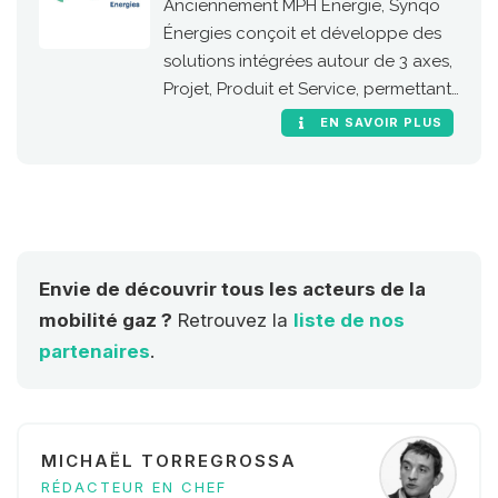
Anciennement MPH Energie, Synqo
Énergies conçoit et développe des
solutions intégrées autour de 3 axes,
Projet, Produit et Service, permettant
à ses clients de l’industrie et de la
EN SAVOIR PLUS
mobilité de migrer leurs processus et
leurs infrastructures vers les
nouvelles énergies (biogaz, GNV,
hydrogène, biocarburant, e-fuel et
recharge électrique IRVE).
Envie de découvrir tous les acteurs de la
mobilité gaz ?
Retrouvez la
liste de nos
partenaires
.
MICHAËL TORREGROSSA
RÉDACTEUR EN CHEF