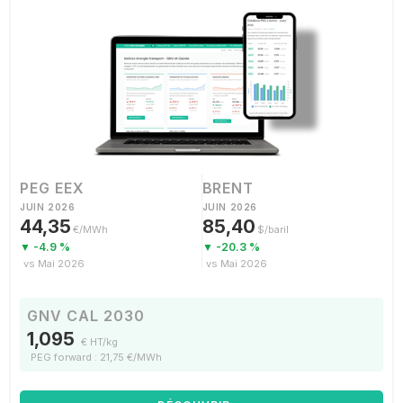
PEG EEX
BRENT
JUIN 2026
JUIN 2026
44,35
85,40
€/MWh
$/baril
▼ -4.9 %
▼ -20.3 %
vs Mai 2026
vs Mai 2026
GNV CAL 2030
1,095
€ HT/kg
PEG forward : 21,75 €/MWh