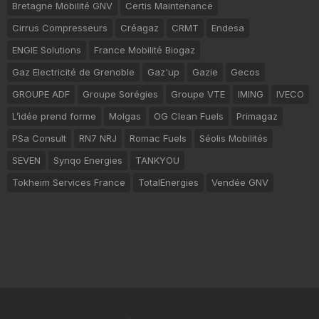
Bretagne Mobilité GNV
Certis Maintenance
Cirrus Compresseurs
Créagaz
CRMT
Endesa
ENGIE Solutions
France Mobilité Biogaz
Gaz Electricité de Grenoble
Gaz'up
Gazie
Gecos
GROUPE ADF
Groupe Sorégies
Groupe VTE
IMING
IVECO
L’idée prend forme
Molgas
OG Clean Fuels
Primagaz
PSa Consult
RN7 NRJ
Romac Fuels
Séolis Mobilités
SEVEN
Synqo Energies
TANKYOU
Tokheim Services France
TotalEnergies
Vendée GNV