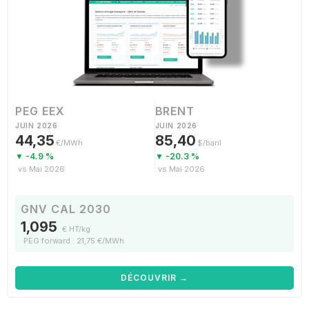
PEG EEX
BRENT
JUIN 2026
JUIN 2026
44,35
85,40
€/MWh
$/baril
▼ -4.9 %
▼ -20.3 %
vs Mai 2026
vs Mai 2026
GNV CAL 2030
1,095
€ HT/kg
PEG forward : 21,75 €/MWh
DÉCOUVRIR →