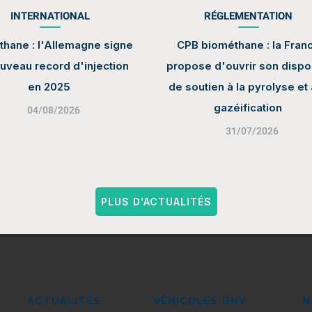
INTERNATIONAL
RÉGLEMENTATION
hane : l'Allemagne signe
CPB biométhane : la Fran
uveau record d'injection
propose d'ouvrir son dispos
en 2025
de soutien à la pyrolyse et 
gazéification
04/08/2026
31/07/2026
PLUS D'ACTUALITÉS
ACTUALITÉS
VÉHICULES GNV
N