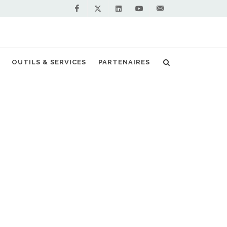
Facebook
Linkedin
Youtube
Contactez-
Twitter
nous !
OUTILS & SERVICES
PARTENAIRES
 à
n