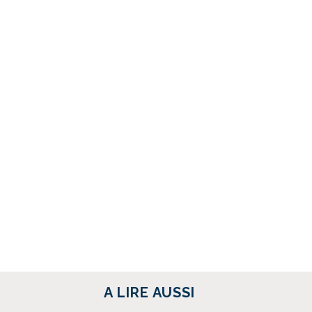
Pyrogazéificat
Metharama ?
Suivez-nous sur Linkedin !
A LIRE AUSSI