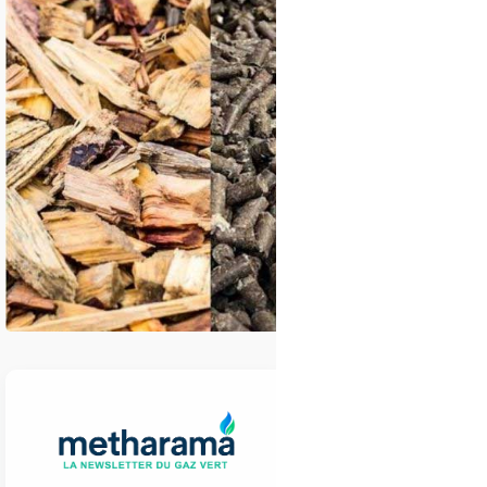
GRDF veut accélére
pour lever les ver
La pyrogazéificatio