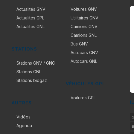
Actualités GNV
Voitures GNV
Actualités GPL
Utilitaires GNV
Actualités GNL
Camions GNV
Camions GNL
Bus GNV
STATIONS
Autocars GNV
Autocars GNL
Stations GNV / GNC
Stations GNL
Stations biogaz
VÉHICULES GPL
Voitures GPL
I
AUTRES
Vidéos
2
Agenda
B