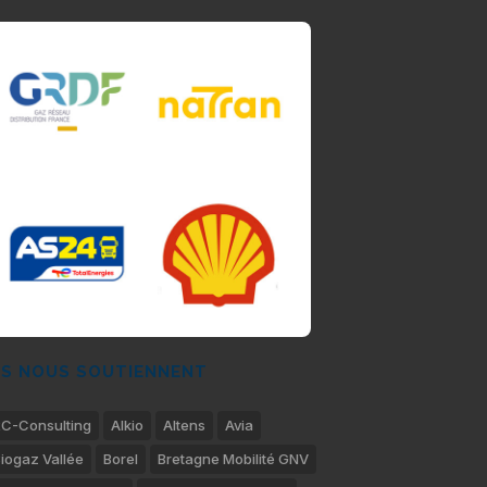
LS NOUS SOUTIENNENT
C-Consulting
Alkio
Altens
Avia
iogaz Vallée
Borel
Bretagne Mobilité GNV