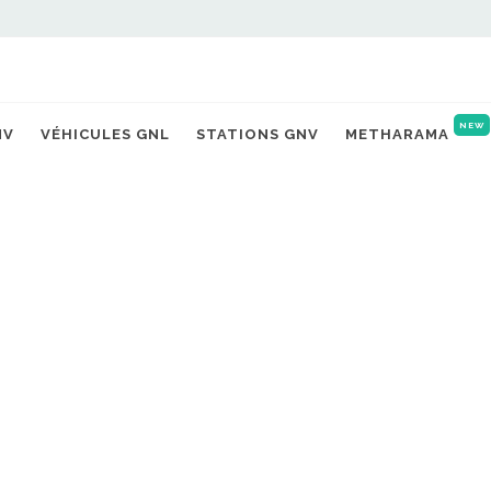
NEW
NV
VÉHICULES GNL
STATIONS GNV
METHARAMA
INNOVATION
tion : GRDF lance un appel
ever les freins de l'injectio
17/08/2025 |
Michaël TORREGROSSA