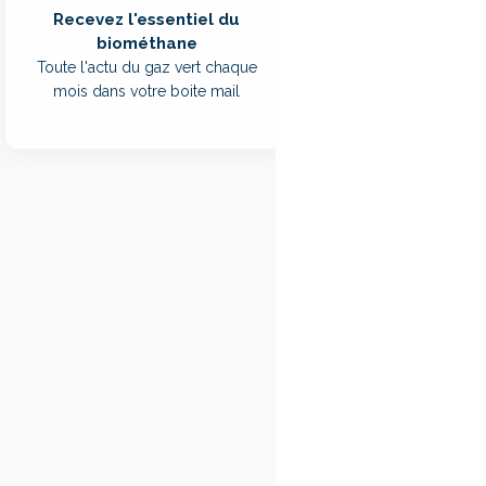
synthèse (syngas). C
Recevez l'essentiel du
nouvelle étape s’ouv
biométhane
Toute l'actu du gaz vert chaque
Cette transformatio
mois dans votre boite mail
Elle doit purifier, e
exigences d’injecti
Objectif : le
L’
appel à projets
v
et injection. Les enj
une qualité constant
du système global, 
sont également au 
Les projets retenu
ciblés. GRDF propose
mais aussi les étape