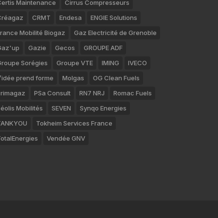
ertis Maintenance
Cirrus Compresseurs
Créagaz
CRMT
Endesa
ENGIE Solutions
rance Mobilité Biogaz
Gaz Electricité de Grenoble
Gaz'up
Gazie
Gecos
GROUPE ADF
roupe Sorégies
Groupe VTE
IMING
IVECO
’idée prend forme
Molgas
OG Clean Fuels
rimagaz
PSa Consult
RN7 NRJ
Romac Fuels
éolis Mobilités
SEVEN
Synqo Energies
TANKYOU
Tokheim Services France
otalEnergies
Vendée GNV