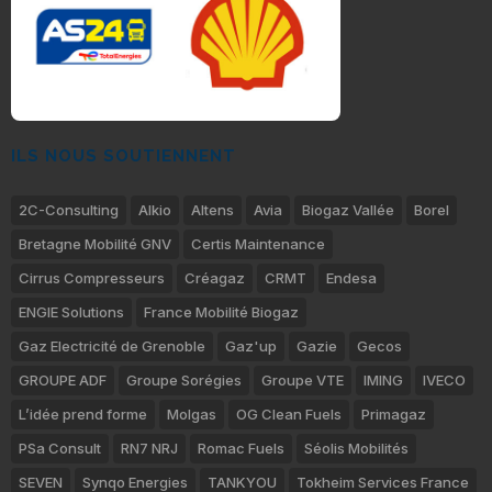
ILS NOUS SOUTIENNENT
2C-Consulting
Alkio
Altens
Avia
Biogaz Vallée
Borel
Bretagne Mobilité GNV
Certis Maintenance
Cirrus Compresseurs
Créagaz
CRMT
Endesa
ENGIE Solutions
France Mobilité Biogaz
Gaz Electricité de Grenoble
Gaz'up
Gazie
Gecos
GROUPE ADF
Groupe Sorégies
Groupe VTE
IMING
IVECO
L’idée prend forme
Molgas
OG Clean Fuels
Primagaz
PSa Consult
RN7 NRJ
Romac Fuels
Séolis Mobilités
SEVEN
Synqo Energies
TANKYOU
Tokheim Services France