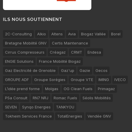
ILS NOUS SOUTIENNENT
2C-Consulting
Alkio
Altens
Avia
Biogaz Vallée
Borel
Bretagne Mobilité GNV
Certis Maintenance
Cirrus Compresseurs
Créagaz
CRMT
Endesa
ENGIE Solutions
France Mobilité Biogaz
Gaz Electricité de Grenoble
Gaz'up
Gazie
Gecos
GROUPE ADF
Groupe Sorégies
Groupe VTE
IMING
IVECO
L’idée prend forme
Molgas
OG Clean Fuels
Primagaz
PSa Consult
RN7 NRJ
Romac Fuels
Séolis Mobilités
SEVEN
Synqo Energies
TANKYOU
Tokheim Services France
TotalEnergies
Vendée GNV