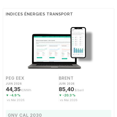
INDICES ÉNERGIES TRANSPORT
PEG EEX
BRENT
JUIN 2026
JUIN 2026
44,35
85,40
€/MWh
$/baril
▼ -4.9 %
▼ -20.3 %
vs Mai 2026
vs Mai 2026
GNV CAL 2030