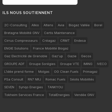
ILS NOUS SOUTIENNENT
2C-Consulting
Alkio
Altens
Avia
Biogaz Vallée
Borel
Bretagne Mobilité GNV
Certis Maintenance
Cirrus Compresseurs
Créagaz
CRMT
Endesa
ENGIE Solutions
France Mobilité Biogaz
Gaz Electricité de Grenoble
Gaz'up
Gazie
Gecos
GROUPE ADF
Groupe Sorégies
Groupe VTE
IMING
IVECO
L’idée prend forme
Molgas
OG Clean Fuels
Primagaz
PSa Consult
RN7 NRJ
Romac Fuels
Séolis Mobilités
SEVEN
Synqo Energies
TANKYOU
Tokheim Services France
TotalEnergies
Vendée GNV