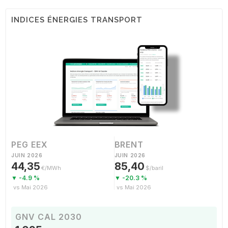
INDICES ÉNERGIES TRANSPORT
PEG EEX
BRENT
JUIN 2026
JUIN 2026
44,35
85,40
€/MWh
$/baril
▼ -4.9 %
▼ -20.3 %
vs Mai 2026
vs Mai 2026
GNV CAL 2030