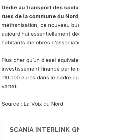
Dédié au transport des scolaires et des habitants, c
rues de la commune du Nord depuis quelques sema
méthanisation, ce nouveau bus fourni par
Scania
dispo
aujourd’hui essentiellement dédié au transport des scola
habitants membres d’associations pour leurs différentes
Plus cher qu’un diesel équivalent, cet autocar au gaz 
investissement financé par le ministère de la transition
110.000 euros dans le cadre du programme TEPCV (Territ
verte).
Source : La Voix du Nord
SCANIA INTERLINK GNV : EN SAVOIR PL