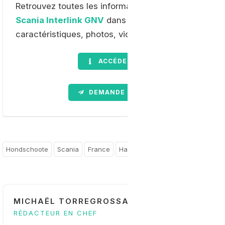
Retrouvez toutes les informations sur
l'autocar GN
Scania Interlink GNV
dans notre dossier complet :
caractéristiques, photos, vidéos etc...
ACCÉDER AU DOSSIER
DEMANDE D'INFORMATION
Hondschoote
Scania
France
Hauts-de-France
MICHAËL TORREGROSSA
RÉDACTEUR EN CHEF