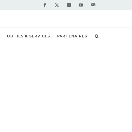
Facebook
Linkedin
Youtube
Contactez-
Twitter
nous !
r autocar au gaz naturel pour Hondschoote
OUTILS & SERVICES
PARTENAIRES
S PARTENAIRES PREMIUM