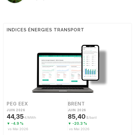
INDICES ÉNERGIES TRANSPORT
PEG EEX
BRENT
JUIN 2026
JUIN 2026
44,35
85,40
€/MWh
$/baril
▼ -4.9 %
▼ -20.3 %
vs Mai 2026
vs Mai 2026