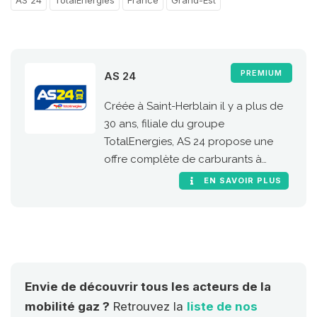
AS 24
TotalEnergies
France
Grand-Est
PREMIUM
AS 24
Créée à Saint-Herblain il y a plus de
30 ans, filiale du groupe
TotalEnergies, AS 24 propose une
offre complète de carburants à
destination des poids lourds. Le gaz
EN SAVOIR PLUS
naturel prend une place de choix
dans l’offre AS 24 afin
d’accompagner la transition
énergétique des professionnels de la
route, en France comme dans toute
l’Europe.
Envie de découvrir tous les acteurs de la
mobilité gaz ?
Retrouvez la
liste de nos