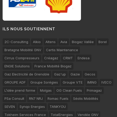
ILS NOUS SOUTIENNENT
2C-Consulting
Alkio
Altens
Avia
Biogaz Vallée
Borel
Bretagne Mobilité GNV
Certis Maintenance
Cirrus Compresseurs
Créagaz
CRMT
Endesa
ENGIE Solutions
France Mobilité Biogaz
Gaz Electricité de Grenoble
Gaz'up
Gazie
Gecos
GROUPE ADF
Groupe Sorégies
Groupe VTE
IMING
IVECO
L’idée prend forme
Molgas
OG Clean Fuels
Primagaz
PSa Consult
RN7 NRJ
Romac Fuels
Séolis Mobilités
SEVEN
Synqo Energies
TANKYOU
Tokheim Services France
TotalEnergies
Vendée GNV