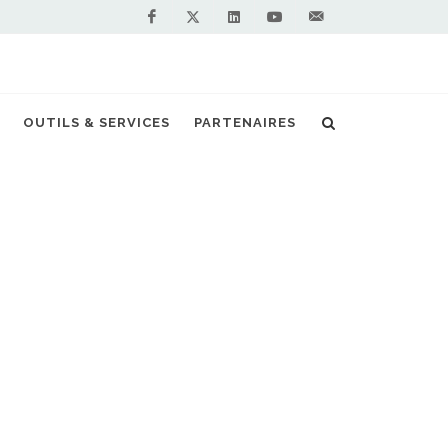
Facebook
Linkedin
Youtube
Contactez-
Twitter
nous !
ance ses premiers bus touristiques au GNV
OUTILS & SERVICES
PARTENAIRES
S PARTENAIRES PREMIUM