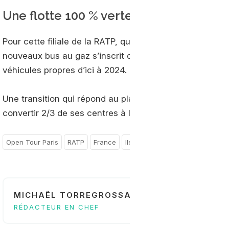
Une flotte 100 % verte d’ici 2024
Pour cette filiale de la RATP, qui possède également plu
nouveaux bus au gaz s’inscrit dans le cadre du renouve
véhicules propres d’ici à 2024.
Une transition qui répond au plan ambitieux du groupe d
convertir 2/3 de ses centres à l'électrique et tiers rest
Open Tour Paris
RATP
France
Ile-de-France
MICHAËL TORREGROSSA
RÉDACTEUR EN CHEF