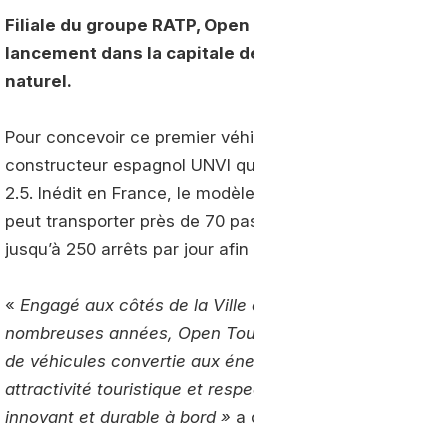
Filiale du groupe RATP, Open Tour Paris a annoncé à
lancement dans la capitale de ses six premiers bus 
naturel.
Pour concevoir ce premier véhicule à impérial à toit dé
constructeur espagnol UNVI qui a fourni à la régie fra
2.5. Inédit en France, le modèle utilisé par cette filial
peut transporter près de 70 passagers. Ses 500 kilomèt
jusqu’à 250 arrêts par jour afin de permettre aux voya
«
Engagé aux côtés de la Ville de Paris et de l’ADEME 
nombreuses années, Open Tour Paris est fier d’être lead
de véhicules convertie aux énergies propres. Aujourd’h
attractivité touristique et respect de l’environnement t
innovant et durable à bord »
a déclaré
Fabrice Bayon
,
D