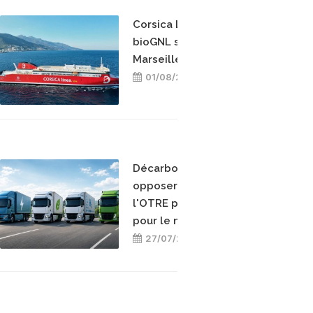
Corsica Linea teste le
bioGNL sur la ligne
Marseille-Bastia
01/08/2026
Décarboner sans
opposer les énergies :
l'OTRE prend position
pour le mix-énergétique
27/07/2026