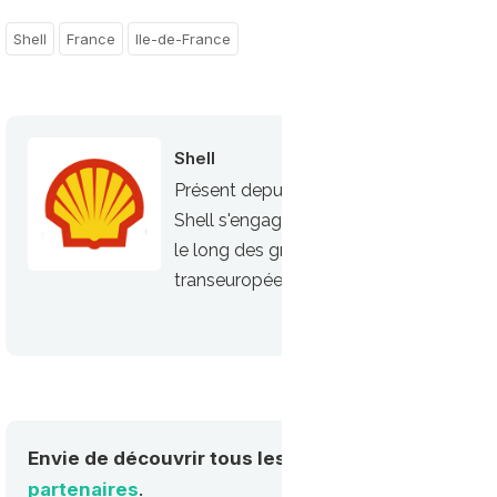
Shell
France
Ile-de-France
Shell
Présent depuis plusieurs décennies dan
Shell s'engage maintenant à déployer 
le long des grandes routes et autorout
transeuropéens de transport).
Envie de découvrir tous les acteurs de la mobilité
partenaires
.