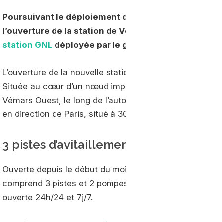
Poursuivant le déploiement de son offre de gaz natu
l’ouverture de la station de Vémars, dans le départem
station GNL
déployée par le groupe dans l’Hexagon
L’ouverture de la nouvelle station de Vémars intervien
Située au cœur d’un nœud important pour le transport rout
Vémars Ouest, le long de l’autoroute A1. Elle offre un 
en direction de Paris, situé à 30 km, et de Bruxelles, si
3 pistes d’avitaillement
Ouverte depuis le début du mois d’août, la station avait
comprend 3 pistes et 2 pompes d’avitaillement. Adossée 
ouverte 24h/24 et 7j/7.