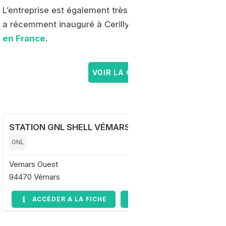
L’entreprise est également très active dans le domaine 
a récemment inauguré à Cerilly, en Côte-d’Or, le
plus 
en France
.
VOIR LA CARTE DES STATIONS G
STATION GNL SHELL VÉMARS
GNL
Vemars Ouest
94470 Vémars
ACCÉDER A LA FICHE
DEMANDE D'INFORMAT