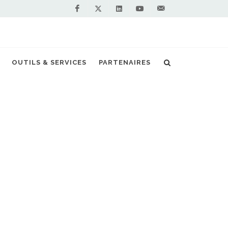
Facebook
Linkedin
Youtube
Contactez-
Twitter
nous !
ll ouvre sa huitième station GNL en France
OUTILS & SERVICES
PARTENAIRES
S PARTENAIRES PREMIUM