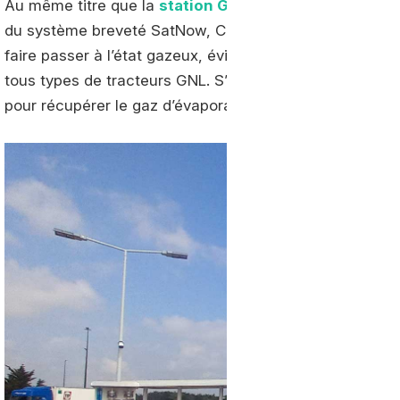
Au même titre que la
station GNL de Metz
, la nouvel
du système breveté SatNow, Celui-ci convertit le GNL f
faire passer à l’état gazeux, évitant toute perte d’éner
tous types de tracteurs GNL. S’y ajoute la technologie LI
pour récupérer le gaz d’évaporation, limitant l’effet de bo