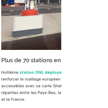
Plus de 70 stations en service en Euro
Huitième
station GNL déployée par Shell
dans l’Hexag
renforcer le maillage européen du groupe. En plus des 
accessibles avec sa carte Shell LNG, le groupe détient
réparties entre les Pays-Bas, la Belgique, l’Allemagne, l
et la France.