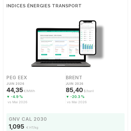
INDICES ÉNERGIES TRANSPORT
PEG EEX
BRENT
JUIN 2026
JUIN 2026
44,35
85,40
€/MWh
$/baril
▼ -4.9 %
▼ -20.3 %
vs Mai 2026
vs Mai 2026
GNV CAL 2030
1,095
€ HT/kg