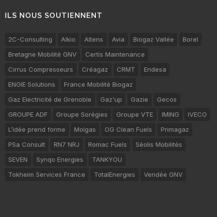
ILS NOUS SOUTIENNENT
2C-Consulting
Alkio
Altens
Avia
Biogaz Vallée
Borel
Bretagne Mobilité GNV
Certis Maintenance
Cirrus Compresseurs
Créagaz
CRMT
Endesa
ENGIE Solutions
France Mobilité Biogaz
Gaz Electricité de Grenoble
Gaz'up
Gazie
Gecos
GROUPE ADF
Groupe Sorégies
Groupe VTE
IMING
IVECO
L’idée prend forme
Molgas
OG Clean Fuels
Primagaz
PSa Consult
RN7 NRJ
Romac Fuels
Séolis Mobilités
SEVEN
Synqo Energies
TANKYOU
Tokheim Services France
TotalEnergies
Vendée GNV