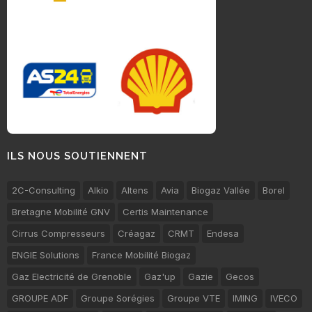
ILS NOUS SOUTIENNENT
2C-Consulting
Alkio
Altens
Avia
Biogaz Vallée
Borel
Bretagne Mobilité GNV
Certis Maintenance
Cirrus Compresseurs
Créagaz
CRMT
Endesa
ENGIE Solutions
France Mobilité Biogaz
Gaz Electricité de Grenoble
Gaz'up
Gazie
Gecos
GROUPE ADF
Groupe Sorégies
Groupe VTE
IMING
IVECO