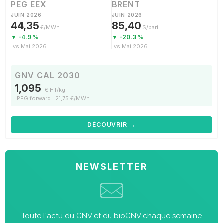
PEG EEX
BRENT
JUIN 2026
JUIN 2026
44,35
85,40
€/MWh
$/baril
▼ -4.9 %
▼ -20.3 %
vs Mai 2026
vs Mai 2026
GNV CAL 2030
1,095
€ HT/kg
PEG forward : 21,75 €/MWh
DÉCOUVRIR →
NEWSLETTER
Toute l'actu du GNV et du bioGNV chaque semaine