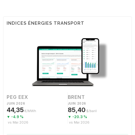
INDICES ÉNERGIES TRANSPORT
PEG EEX
BRENT
JUIN 2026
JUIN 2026
44,35
85,40
€/MWh
$/baril
▼ -4.9 %
▼ -20.3 %
vs Mai 2026
vs Mai 2026