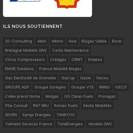
ILS NOUS SOUTIENNENT
2C-Consulting
Alkio
Altens
Avia
Biogaz Vallée
Borel
Bretagne Mobilité GNV
Certis Maintenance
Cirrus Compresseurs
Créagaz
CRMT
Endesa
ENGIE Solutions
France Mobilité Biogaz
Gaz Electricité de Grenoble
Gaz'up
Gazie
Gecos
GROUPE ADF
Groupe Sorégies
Groupe VTE
IMING
IVECO
L’idée prend forme
Molgas
OG Clean Fuels
Primagaz
PSa Consult
RN7 NRJ
Romac Fuels
Séolis Mobilités
SEVEN
Synqo Energies
TANKYOU
Tokheim Services France
TotalEnergies
Vendée GNV