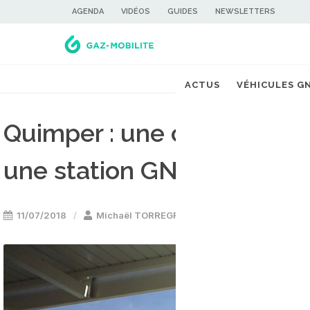
AGENDA
VIDÉOS
GUIDES
NEWSLETTERS
ACTUS
VÉHICULES G
Quimper : une convention
une station GNV ouverte à
11/07/2018
Michaël TORREGROSSA
Stations GNV