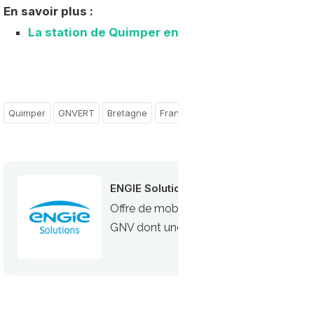
En savoir plus :
La station de Quimper en détails
Quimper
GNVERT
Bretagne
France
ENGIE Solutions
Offre de mobilité durable gaz d’ENGIE 
GNV dont une cinquantaine de stations pu