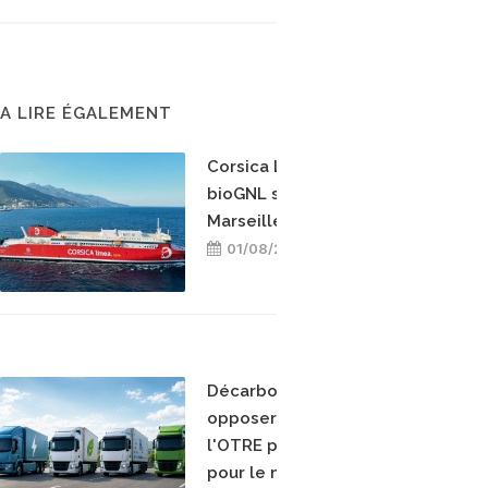
A LIRE ÉGALEMENT
Corsica Linea teste le
bioGNL sur la ligne
Marseille-Bastia
01/08/2026
Décarboner sans
opposer les énergies :
l'OTRE prend position
pour le mix-énergétique