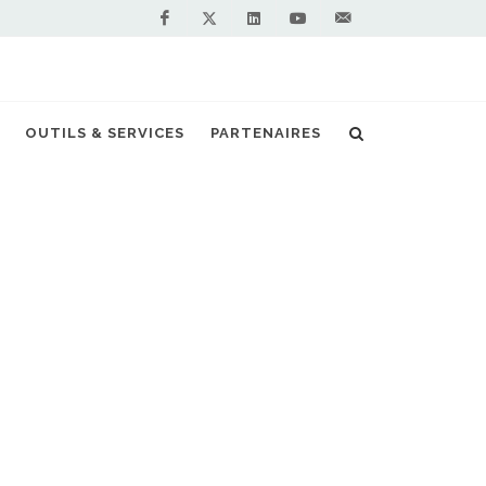
Facebook
Linkedin
Youtube
Contactez-
Twitter
nous !
NVert pour une station GNV ouverte à tous
OUTILS & SERVICES
PARTENAIRES
S PARTENAIRES PREMIUM