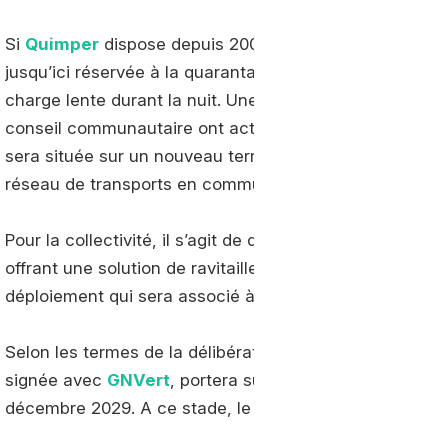
Si
Quimper
dispose depuis 2001 de sa propre station 
jusqu’ici réservée à la quarantaine de bus au gaz de la v
charge lente durant la nuit. Une situation sur le point d
conseil communautaire ont acté la création d’une nouvell
sera située sur un nouveau terrain de 500 m² en partie
réseau de transports en commun de
Quimper
Bretagne
Pour la collectivité, il s’agit de développer l’usage du
offrant une solution de ravitaillement aux les collectivi
déploiement qui sera associé à la production locale de
Selon les termes de la délibération, cette nouvelle insta
signée avec
GNVert
, portera sur la construction et l’ex
décembre 2029. A ce stade, le calendrier de mise en œ