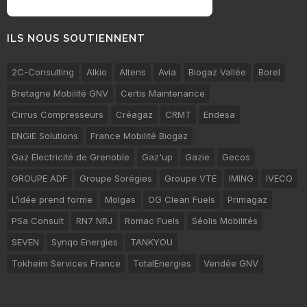
ILS NOUS SOUTIENNENT
2C-Consulting
Alkio
Altens
Avia
Biogaz Vallée
Borel
Bretagne Mobilité GNV
Certis Maintenance
Cirrus Compresseurs
Créagaz
CRMT
Endesa
ENGIE Solutions
France Mobilité Biogaz
Gaz Electricité de Grenoble
Gaz'up
Gazie
Gecos
GROUPE ADF
Groupe Sorégies
Groupe VTE
IMING
IVECO
L’idée prend forme
Molgas
OG Clean Fuels
Primagaz
PSa Consult
RN7 NRJ
Romac Fuels
Séolis Mobilités
SEVEN
Synqo Energies
TANKYOU
Tokheim Services France
TotalEnergies
Vendée GNV