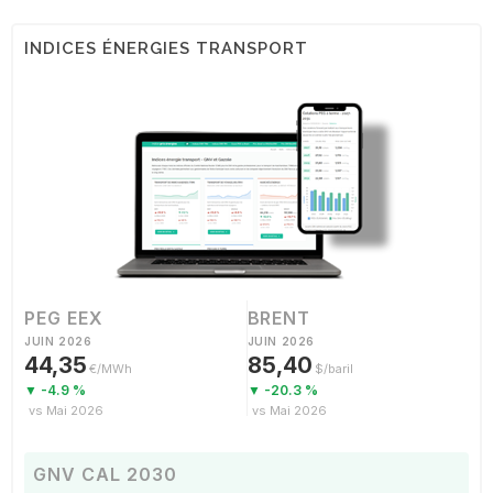
INDICES ÉNERGIES TRANSPORT
PEG EEX
BRENT
JUIN 2026
JUIN 2026
44,35
85,40
€/MWh
$/baril
▼ -4.9 %
▼ -20.3 %
vs Mai 2026
vs Mai 2026
GNV CAL 2030