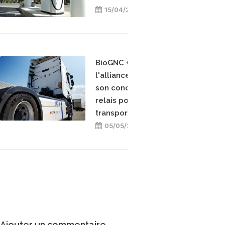
15/04/2026
BioGNC + électrique :
l'alliance ECTN valide
son concept de station
relais pour décarboner le
transport
05/05/2025
Ajouter un commentaire