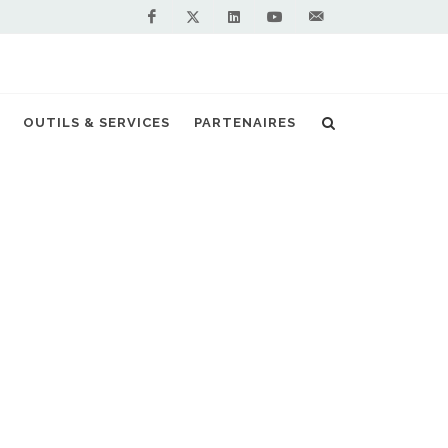
Facebook
Linkedin
Youtube
Contactez-
Twitter
nous !
uvre sa première station GNV en Roumanie
OUTILS & SERVICES
PARTENAIRES
S PARTENAIRES PREMIUM