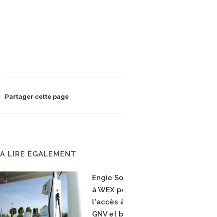
Partager cette page
A LIRE ÉGALEMENT
Engie Solutions s'associe
à WEX pour faciliter
l'accès à ses stations
GNV et bioGNV