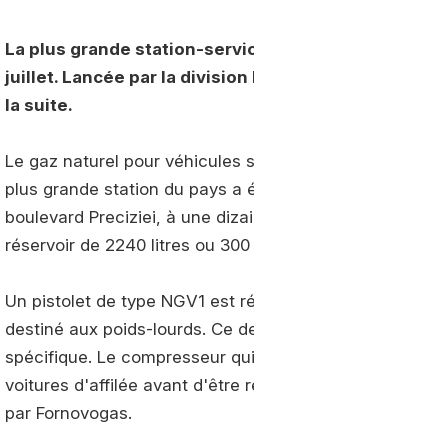
La plus grande station-service de gaz naturel com
juillet. Lancée par la division locale d'
Engie
, son co
la suite.
Le gaz naturel pour véhicules s'installe lentement mai
plus grande station du pays a été inaugurée par
Engie
boulevard Preciziei, à une dizaine de kilomètres du cent
réservoir de 2240 litres ou 300 kg de gaz naturel comp
Un pistolet de type NGV1 est réservé aux véhicules lég
destiné aux poids-lourds. Ce dernier peut toutefois con
spécifique. Le compresseur qui équipe l'installation es
voitures d'affilée avant d'être redémarré. L'appareil, diss
par Fornovogas.