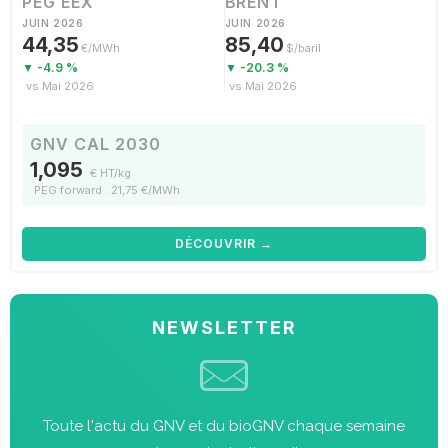
PEG EEX
BRENT
JUIN 2026
JUIN 2026
44,35
85,40
€/MWh
$/baril
▼ -4.9 %
▼ -20.3 %
vs Mai 2026
vs Mai 2026
GNV CAL 2030
1,095
€ HT/kg
PEG forward : 21,75 €/MWh
DÉCOUVRIR →
NEWSLETTER
Toute l'actu du GNV et du bioGNV chaque semaine