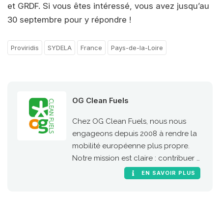
et GRDF. Si vous êtes intéressé, vous avez jusqu’au
30 septembre pour y répondre !
Proviridis
SYDELA
France
Pays-de-la-Loire
OG Clean Fuels
Chez OG Clean Fuels, nous nous
engageons depuis 2008 à rendre la
mobilité européenne plus propre.
Notre mission est claire : contribuer à
une mobilité durable en Europe en
EN SAVOIR PLUS
proposant des carburants propres
pour le transport, abordables et
accessibles à tous, tout en ayant un
impact concret.