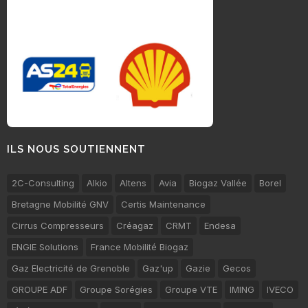
ILS NOUS SOUTIENNENT
2C-Consulting
Alkio
Altens
Avia
Biogaz Vallée
Borel
Bretagne Mobilité GNV
Certis Maintenance
Cirrus Compresseurs
Créagaz
CRMT
Endesa
ENGIE Solutions
France Mobilité Biogaz
Gaz Electricité de Grenoble
Gaz'up
Gazie
Gecos
GROUPE ADF
Groupe Sorégies
Groupe VTE
IMING
IVECO