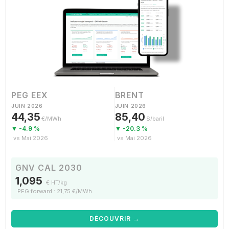
PEG EEX
BRENT
JUIN 2026
JUIN 2026
44,35
85,40
€/MWh
$/baril
▼ -4.9 %
▼ -20.3 %
vs Mai 2026
vs Mai 2026
GNV CAL 2030
1,095
€ HT/kg
PEG forward : 21,75 €/MWh
DÉCOUVRIR →