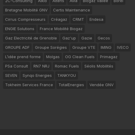
2C-Consulting
Alkio
Altens
Avia
Biogaz Vallée
Borel
Bretagne Mobilité GNV
Certis Maintenance
Cirrus Compresseurs
Créagaz
CRMT
Endesa
ENGIE Solutions
France Mobilité Biogaz
Gaz Electricité de Grenoble
Gaz'up
Gazie
Gecos
GROUPE ADF
Groupe Sorégies
Groupe VTE
IMING
IVECO
L’idée prend forme
Molgas
OG Clean Fuels
Primagaz
PSa Consult
RN7 NRJ
Romac Fuels
Séolis Mobilités
SEVEN
Synqo Energies
TANKYOU
Tokheim Services France
TotalEnergies
Vendée GNV