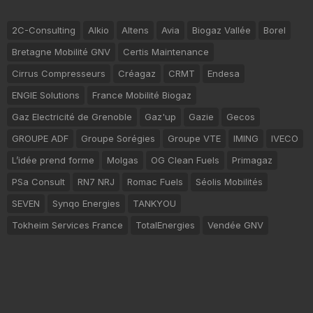
2C-Consulting
Alkio
Altens
Avia
Biogaz Vallée
Borel
Bretagne Mobilité GNV
Certis Maintenance
Cirrus Compresseurs
Créagaz
CRMT
Endesa
ENGIE Solutions
France Mobilité Biogaz
Gaz Electricité de Grenoble
Gaz'up
Gazie
Gecos
GROUPE ADF
Groupe Sorégies
Groupe VTE
IMING
IVECO
L’idée prend forme
Molgas
OG Clean Fuels
Primagaz
PSa Consult
RN7 NRJ
Romac Fuels
Séolis Mobilités
SEVEN
Synqo Energies
TANKYOU
Tokheim Services France
TotalEnergies
Vendée GNV