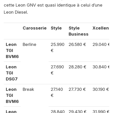
cette Leon GNV est quasi identique à celui d’une
Leon Diesel.
Carosserie
Style
Style
Xcellenc
Business
Leon
Berline
25.990
26.580 €
29.040 €
TGI
€
BVM6
Leon
27.690
28.280 €
30.840 €
TGI
€
DSG7
Leon
Break
27.140
27.730 €
30.190 €
TGI
€
BVM6
Leon
28.840
29.430 €
31.990 €