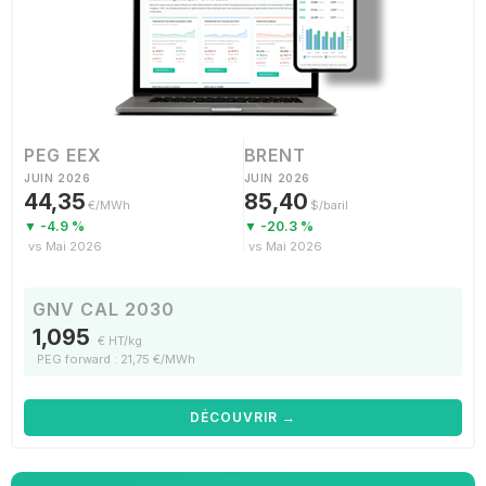
PEG EEX
BRENT
JUIN 2026
JUIN 2026
44,35
85,40
€/MWh
$/baril
▼ -4.9 %
▼ -20.3 %
vs Mai 2026
vs Mai 2026
GNV CAL 2030
1,095
€ HT/kg
PEG forward : 21,75 €/MWh
DÉCOUVRIR →