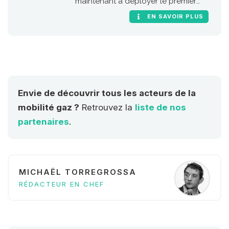
maintenant à déployer le premier
réseau européen de stations GNV le
EN SAVOIR PLUS
long des grandes routes et
autoroutes de l'Union Européenne
(RTE-T, réseaux transeuropéens de
transport).
Envie de découvrir tous les acteurs de la
mobilité gaz ?
Retrouvez la
liste de nos
partenaires
.
MICHAËL TORREGROSSA
RÉDACTEUR EN CHEF