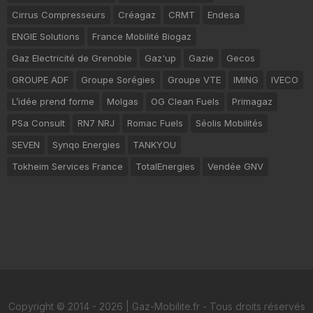
Cirrus Compresseurs
Créagaz
CRMT
Endesa
ENGIE Solutions
France Mobilité Biogaz
Gaz Electricité de Grenoble
Gaz'up
Gazie
Gecos
GROUPE ADF
Groupe Sorégies
Groupe VTE
IMING
IVECO
L’idée prend forme
Molgas
OG Clean Fuels
Primagaz
PSa Consult
RN7 NRJ
Romac Fuels
Séolis Mobilités
SEVEN
Synqo Energies
TANKYOU
Tokheim Services France
TotalEnergies
Vendée GNV
Copyright © 2014 - 2026 | Gaz-Mobilite.fr - Tous droits réservés