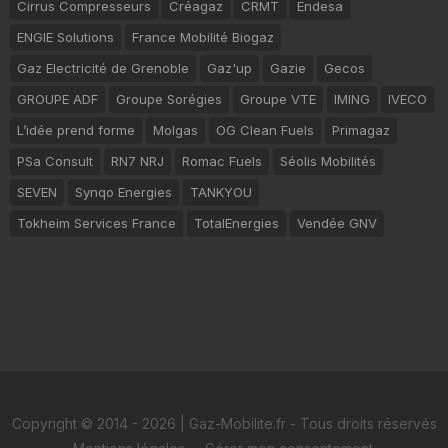
Cirrus Compresseurs
Créagaz
CRMT
Endesa
ENGIE Solutions
France Mobilité Biogaz
Gaz Electricité de Grenoble
Gaz'up
Gazie
Gecos
GROUPE ADF
Groupe Sorégies
Groupe VTE
IMING
IVECO
L’idée prend forme
Molgas
OG Clean Fuels
Primagaz
PSa Consult
RN7 NRJ
Romac Fuels
Séolis Mobilités
SEVEN
Synqo Energies
TANKYOU
Tokheim Services France
TotalEnergies
Vendée GNV
Copyright © 2014 - 2026 | Gaz-Mobilite.fr - Tous droits réservés