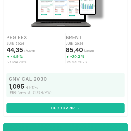
PEG EEX
BRENT
JUIN 2026
JUIN 2026
44,35
85,40
€/MWh
$/baril
▼ -4.9 %
▼ -20.3 %
vs Mai 2026
vs Mai 2026
GNV CAL 2030
1,095
€ HT/kg
PEG forward : 21,75 €/MWh
DÉCOUVRIR →