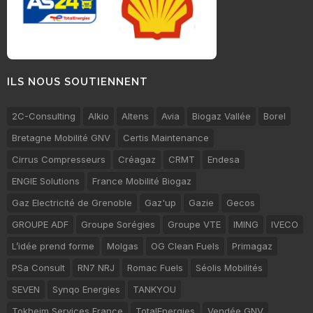
ILS NOUS SOUTIENNENT
2C-Consulting
Alkio
Altens
Avia
Biogaz Vallée
Borel
Bretagne Mobilité GNV
Certis Maintenance
Cirrus Compresseurs
Créagaz
CRMT
Endesa
ENGIE Solutions
France Mobilité Biogaz
Gaz Electricité de Grenoble
Gaz'up
Gazie
Gecos
GROUPE ADF
Groupe Sorégies
Groupe VTE
IMING
IVECO
L’idée prend forme
Molgas
OG Clean Fuels
Primagaz
PSa Consult
RN7 NRJ
Romac Fuels
Séolis Mobilités
SEVEN
Synqo Energies
TANKYOU
Tokheim Services France
TotalEnergies
Vendée GNV