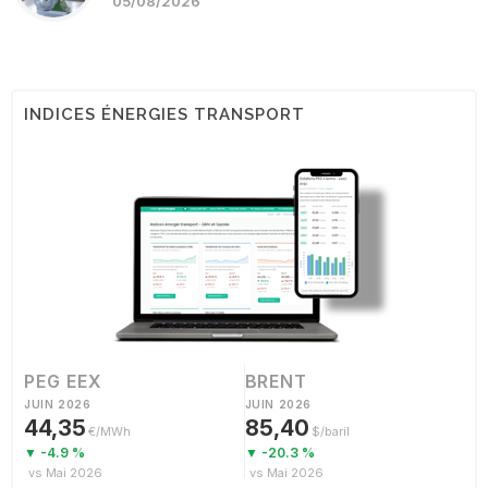
05/08/2026
INDICES ÉNERGIES TRANSPORT
PEG EEX
BRENT
JUIN 2026
JUIN 2026
44,35
85,40
€/MWh
$/baril
▼ -4.9 %
▼ -20.3 %
vs Mai 2026
vs Mai 2026