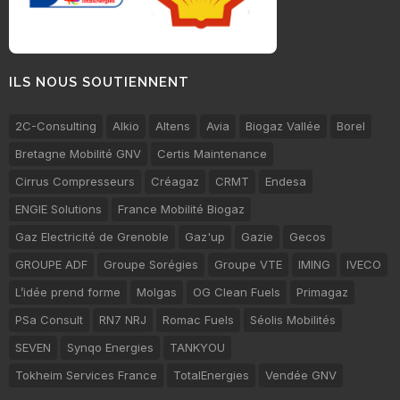
ILS NOUS SOUTIENNENT
2C-Consulting
Alkio
Altens
Avia
Biogaz Vallée
Borel
Bretagne Mobilité GNV
Certis Maintenance
Cirrus Compresseurs
Créagaz
CRMT
Endesa
ENGIE Solutions
France Mobilité Biogaz
Gaz Electricité de Grenoble
Gaz'up
Gazie
Gecos
GROUPE ADF
Groupe Sorégies
Groupe VTE
IMING
IVECO
L’idée prend forme
Molgas
OG Clean Fuels
Primagaz
PSa Consult
RN7 NRJ
Romac Fuels
Séolis Mobilités
SEVEN
Synqo Energies
TANKYOU
Tokheim Services France
TotalEnergies
Vendée GNV