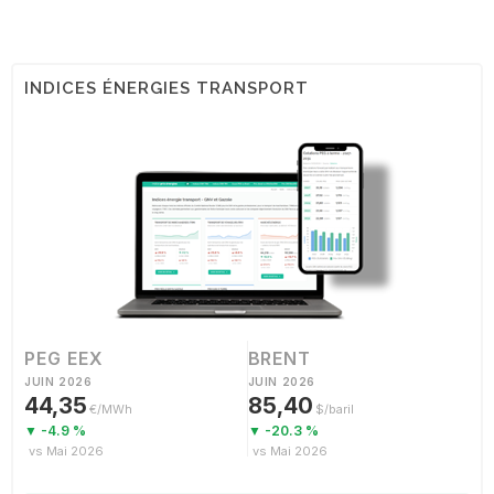
INDICES ÉNERGIES TRANSPORT
PEG EEX
BRENT
JUIN 2026
JUIN 2026
44,35
85,40
€/MWh
$/baril
▼ -4.9 %
▼ -20.3 %
vs Mai 2026
vs Mai 2026