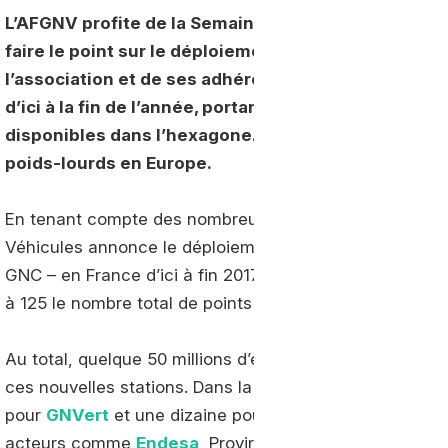
L’AFGNV profite de la Semaine Internationale du Tra
faire le point sur le déploiement du réseau de stati
l’association et de ses adhérents, quelque 50 stat
d’ici à la fin de l’année, portant à 125 le nombre de 
disponibles dans l’hexagone. De quoi positionner 
poids-lourds en Europe.
En tenant compte des nombreux projets en cours, l’Ass
Véhicules annonce le déploiement de 50 nouvelles sta
GNC – en France d’ici à fin 2017. Venant compléter les s
à 125 le nombre total de points d’avitaillement disponi
Au total, quelque 50 millions d’euros seront investis p
ces nouvelles stations. Dans la multitude de projets en
pour
GNVert
et une dizaine pour Total et AS24 cette an
acteurs comme
Endesa
, Proviridis ou
Gas Natural Fe