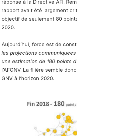
réponse à la Directive AFI. Remis le 7 février dernier, le
rapport avait été largement critiqué par la filière et visa
objectif de seulement 80 points d’avitaillement GNC d’i
2020.
Aujourd’hui, force est de constater que les déploiements
les projections communiquées à l’association par les p
une estimation de 180 points d’avitaillement à fin 2018 
l’AFGNV. La filière semble donc en bonne voie d’atteindre
GNV à l’horizon 2020.