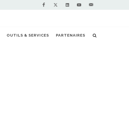
Facebook
Linkedin
Youtube
Contactez-
Twitter
nous !
ra 125 points d'avitaillement d'ici fin 2017
OUTILS & SERVICES
PARTENAIRES
S PARTENAIRES PREMIUM