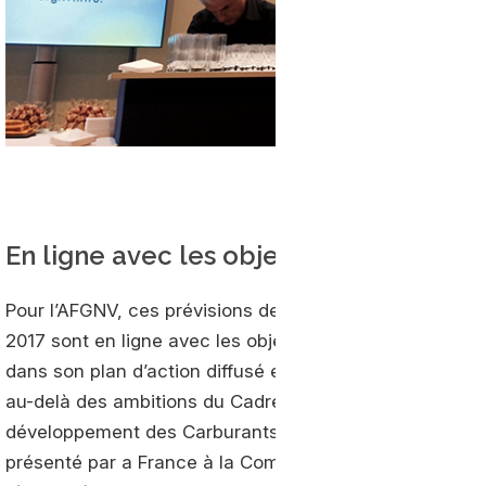
En ligne avec les objectifs de la filière
Pour l’AFGNV, ces prévisions de mise en service sur l’
2017 sont en ligne avec les objectifs établis par la filièr
dans son plan d’action diffusé en mars 2016 et vont bie
au-delà des ambitions du Cadre National d’Action pour 
développement des Carburants Alternatifs (CANCA)
présenté par a France à la Commission Européenne en