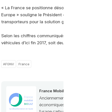
« La France se positionne désormais comme le premier
Europe » souligne le Président de l’AFGNV, Jean-Claude 
transporteurs pour la solution gaz.
Selon les chiffres communiqués par l’association, le p
véhicules d’ici fin 2017, soit deux fois plus qu’en 2016.
AFGNV
France
France Mobilité Biogaz
Anciennement AFGNV, France Mobilité B
économiques et industriels français 
l’usage carburant du gaz naturel et du 