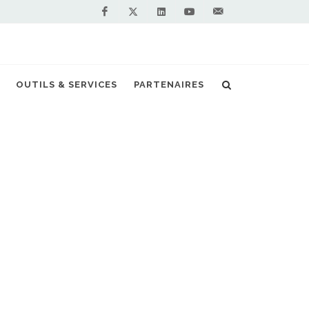
Facebook
Linkedin
Youtube
Contactez-
Twitter
nous !
signe un partenariat avec Avia et Primagaz
OUTILS & SERVICES
PARTENAIRES
S PARTENAIRES PREMIUM