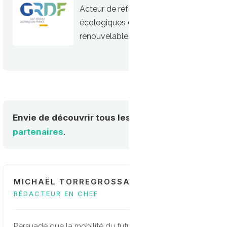
Acteur de référence du gaz, GRDF est
écologiques du GNV (Gaz Naturel Véhicul
renouvelable, le bioGNV
Envie de découvrir tous les acteurs de la mobilité
partenaires
.
MICHAËL TORREGROSSA
RÉDACTEUR EN CHEF
Persuadé que la mobilité du future sera multi-