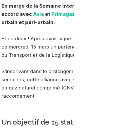
En marge de la Semaine Internationale du Transport 
accord avec
Avia
et
Primagaz
. Objectif : soutenir 
urbain et péri-urbain.
Et de deux ! Après avoir signé un accord avec Iveco le 1
ce mercredi 15 mars un partenariat inédit avec
Avia
et
du Transport et de la Logistique organisée à Paris, Port
S’inscrivant dans le prolongement du partenariat anno
semaines, cette alliance avec
GRDF
doit permettre de f
en gaz naturel comprimé (GNV) via des études commune
raccordement.
Un objectif de 15 stations à « court te