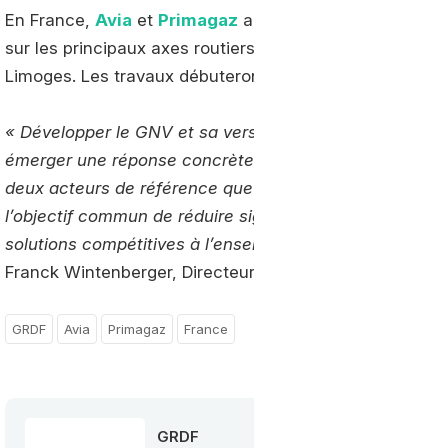
En France,
Avia
et
Primagaz
ambitionnent de déployer
sur les principaux axes routiers. Située dans une statio
Limoges. Les travaux débuteront en avril.
« Développer le GNV et sa version 100 % renouvelable, 
émerger une réponse concrète et durable aux enjeux de
deux acteurs de référence que sont
Primagaz
et
Avia
l’objectif commun de réduire significativement les im
solutions compétitives à l’ensemble des professionnels d
Franck Wintenberger, Directeur Territoires et Projets d
GRDF
Avia
Primagaz
France
GRDF