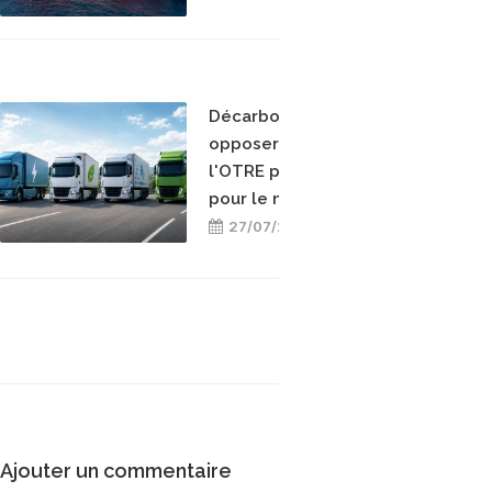
Décarboner sans
opposer les énergies :
l'OTRE prend position
pour le mix-énergétique
27/07/2026
Ajouter un commentaire