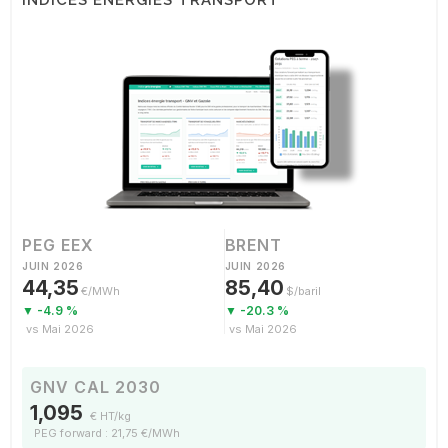
INDICES ÉNERGIES TRANSPORT
PEG EEX
BRENT
JUIN 2026
JUIN 2026
44,35
85,40
€/MWh
$/baril
▼ -4.9 %
▼ -20.3 %
vs Mai 2026
vs Mai 2026
GNV CAL 2030
1,095
€ HT/kg
PEG forward : 21,75 €/MWh