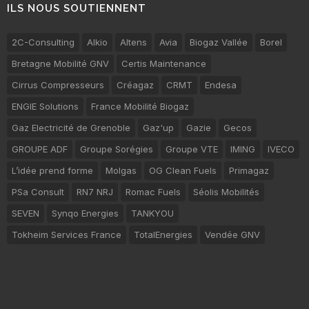
ILS NOUS SOUTIENNENT
2C-Consulting
Alkio
Altens
Avia
Biogaz Vallée
Borel
Bretagne Mobilité GNV
Certis Maintenance
Cirrus Compresseurs
Créagaz
CRMT
Endesa
ENGIE Solutions
France Mobilité Biogaz
Gaz Electricité de Grenoble
Gaz'up
Gazie
Gecos
GROUPE ADF
Groupe Sorégies
Groupe VTE
IMING
IVECO
L’idée prend forme
Molgas
OG Clean Fuels
Primagaz
PSa Consult
RN7 NRJ
Romac Fuels
Séolis Mobilités
SEVEN
Synqo Energies
TANKYOU
Tokheim Services France
TotalEnergies
Vendée GNV