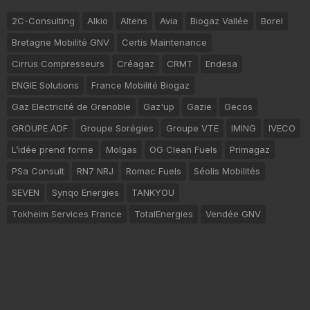
2C-Consulting
Alkio
Altens
Avia
Biogaz Vallée
Borel
Bretagne Mobilité GNV
Certis Maintenance
Cirrus Compresseurs
Créagaz
CRMT
Endesa
ENGIE Solutions
France Mobilité Biogaz
Gaz Electricité de Grenoble
Gaz'up
Gazie
Gecos
GROUPE ADF
Groupe Sorégies
Groupe VTE
IMING
IVECO
L’idée prend forme
Molgas
OG Clean Fuels
Primagaz
PSa Consult
RN7 NRJ
Romac Fuels
Séolis Mobilités
SEVEN
Synqo Energies
TANKYOU
Tokheim Services France
TotalEnergies
Vendée GNV