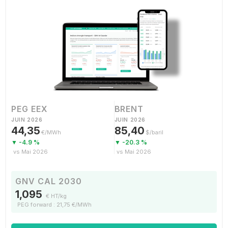
PEG EEX
BRENT
JUIN 2026
JUIN 2026
44,35
85,40
€/MWh
$/baril
▼ -4.9 %
▼ -20.3 %
vs Mai 2026
vs Mai 2026
GNV CAL 2030
1,095
€ HT/kg
PEG forward : 21,75 €/MWh