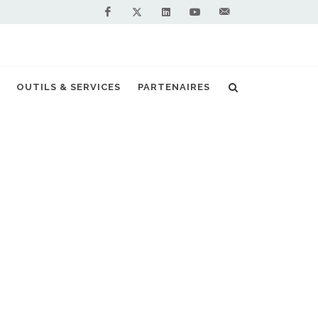
Facebook
Linkedin
Youtube
Contactez-
Twitter
nous !
OUTILS & SERVICES
PARTENAIRES
cueil
Actualités
First West of England
NOS PARTENAIRES
PREMIUM