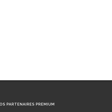
RETROFIT
STATIONS GNL
STATIONS GNV
TÉMOIGNAGES
UTILISATEURS
TRAIN GNV
TRANSPORT MARITIME
VOITURE GNV
VOITURE GPL
OS PARTENAIRES PREMIUM