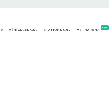
NEW
NV
VÉHICULES GNL
STATIONS GNV
METHARAMA
Ac
gaz carburant