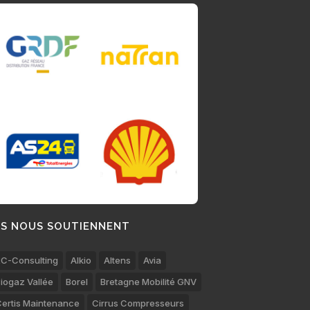
LS NOUS SOUTIENNENT
C-Consulting
Alkio
Altens
Avia
iogaz Vallée
Borel
Bretagne Mobilité GNV
ertis Maintenance
Cirrus Compresseurs