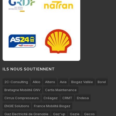
ILS NOUS SOUTIENNENT
2C-Consulting
Alkio
Altens
Avia
Biogaz Vallée
Borel
Bretagne Mobilité GNV
Certis Maintenance
Cirrus Compresseurs
Créagaz
CRMT
Endesa
ENGIE Solutions
France Mobilité Biogaz
Gaz Electricité de Grenoble
Gaz'up
Gazie
Gecos