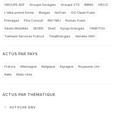
GROUPE ADF
Groupe Sorégies
Groupe VTE
IMING
IVECO
L’idée prend forme
Molgas
NaTran
OG Clean Fuels
Primagaz
PSa Consult
RN7 NRJ
Romac Fuels
Séolis Mobilités
SEVEN
Shell
Synqo Energies
TANKYOU
Tokheim Services France
TotalEnergies
Vendée GNV
ACTUS PAR PAYS
France
Allemagne
Belgique
Espagne
Royaume-Uni
Italie
Etats-Unis
ACTUS PAR THÉMATIQUE
AUTOCAR GNV