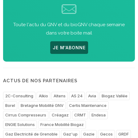
Toute l'actu du GNV et du bioGNV chaque semaine
dans votre boite mail
JE M'ABONNE
ACTUS DE NOS PARTENAIRES
2C-Consulting
Alkio
Altens
AS 24
Avia
Biogaz Vallée
Borel
Bretagne Mobilité GNV
Certis Maintenance
Cirrus Compresseurs
Créagaz
CRMT
Endesa
ENGIE Solutions
France Mobilité Biogaz
Gaz Electricité de Grenoble
Gaz'up
Gazie
Gecos
GRDF