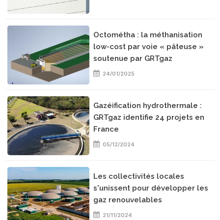
Octométha : la méthanisation
low-cost par voie « pâteuse »
soutenue par GRTgaz
24/01/2025
Gazéification hydrothermale :
GRTgaz identifie 24 projets en
France
05/12/2024
Les collectivités locales
s'unissent pour développer les
gaz renouvelables
21/11/2024