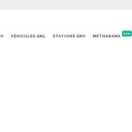
NEW
NV
VÉHICULES GNL
STATIONS GNV
METHARAMA
rburant
BIOGNV
EN ALLEMAGNE, LE GROUPE
S CHER QUE LE
PFENNING MISE SUR LE BIOGNV