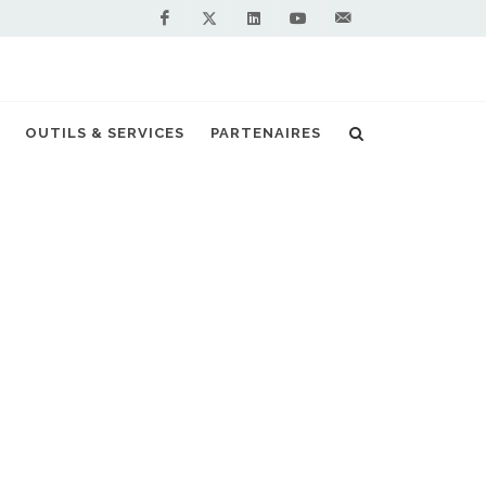
Facebook
Linkedin
Youtube
Contactez-
Twitter
nous !
OUTILS & SERVICES
PARTENAIRES
Accueil
Actualités
OG Clean Fuels