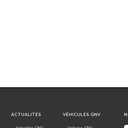
ACTUALITÉS
VÉHICULES GNV
N
Actualités GNV
Voitures GNV