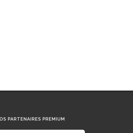
Interview : que pense ce «
Diesel Addict » des
camions au bioGNV ?
15/01/2026
Tous nos témoignages
OS PARTENAIRES PREMIUM