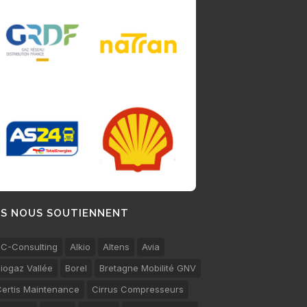
LS NOUS SOUTIENNENT
C-Consulting
Alkio
Altens
Avia
iogaz Vallée
Borel
Bretagne Mobilité GNV
ertis Maintenance
Cirrus Compresseurs