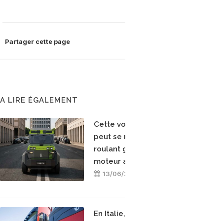
Partager cette page
A LIRE ÉGALEMENT
Cette voiture électrique
peut se recharger en
roulant grâce à un
moteur au biométhane
13/06/2026
En Italie, Paratori