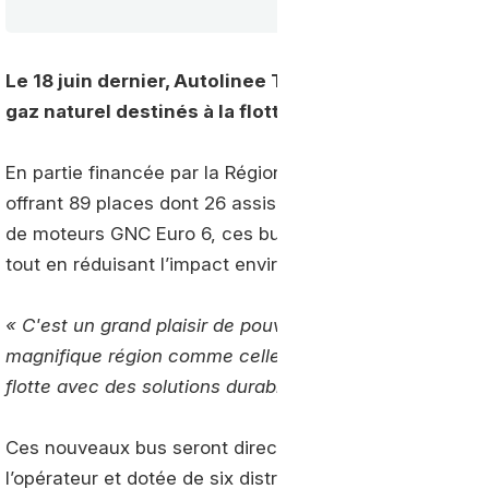
Le 18 juin dernier, Autolinee Toscane a présenté s
gaz naturel destinés à la flotte de la municipalité d
En partie financée par la Région Toscane, cette nouvel
offrant 89 places dont 26 assises ainsi qu’un accès pou
de moteurs GNC Euro 6, ces bus visent à améliorer l’off
tout en réduisant l’impact environnemental.
« C'est un grand plaisir de pouvoir contribuer au proce
magnifique région comme celle de Sienne qui s'est en
flotte avec des solutions durables »
a déclaré Otokar Ita
Ces nouveaux bus seront directement ravitaillés au sei
l’opérateur et dotée de six distributeurs.