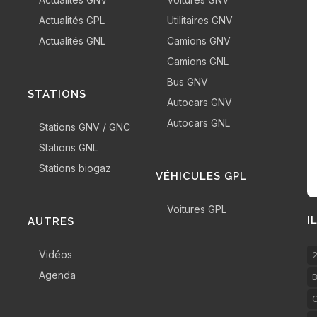
Actualités GPL
Utilitaires GNV
Actualités GNL
Camions GNV
Camions GNL
Bus GNV
STATIONS
Autocars GNV
Autocars GNL
Stations GNV / GNC
Stations GNL
Stations biogaz
VÉHICULES GPL
Voitures GPL
I
AUTRES
Vidéos
2
Agenda
B
C