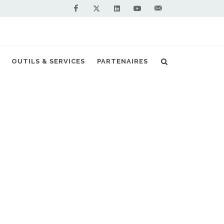
Facebook
Linkedin
Youtube
Contactez-
Twitter
nous !
cane étend sa flotte de bus au gaz naturel
OUTILS & SERVICES
PARTENAIRES
S PARTENAIRES PREMIUM